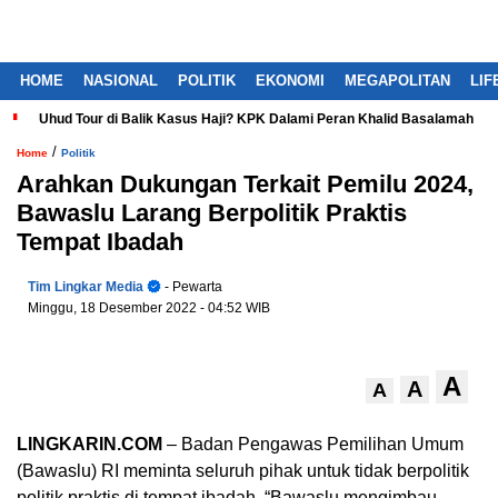
HOME
NASIONAL
POLITIK
EKONOMI
MEGAPOLITAN
LIF
Uhud Tour di Balik Kasus Haji? KPK Dalami Peran Khalid Basalamah
/
Home
Politik
Arahkan Dukungan Terkait Pemilu 2024,
Bawaslu Larang Berpolitik Praktis
Tempat Ibadah
Tim Lingkar Media
- Pewarta
Minggu, 18 Desember 2022
- 04:52 WIB
A
A
A
LINGKARIN.COM
– Badan Pengawas Pemilihan Umum
(Bawaslu) RI meminta seluruh pihak untuk tidak berpolitik
politik praktis di tempat ibadah. “Bawaslu mengimbau