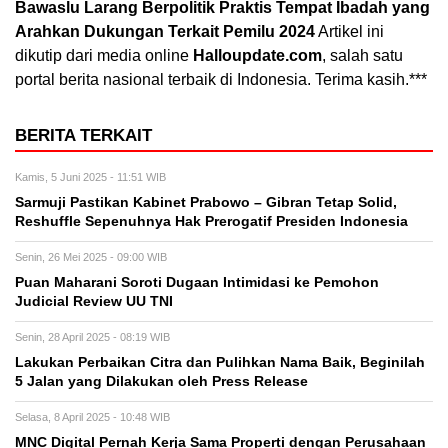
Bawaslu Larang Berpolitik Praktis Tempat Ibadah yang
Arahkan Dukungan Terkait Pemilu 2024
Artikel ini
dikutip dari media online
Halloupdate.com
, salah satu
portal berita nasional terbaik di Indonesia. Terima kasih.***
BERITA TERKAIT
Kamis, 5 Juni 2025 - 11:51 WIB
Sarmuji Pastikan Kabinet Prabowo – Gibran Tetap Solid,
Reshuffle Sepenuhnya Hak Prerogatif Presiden Indonesia
Senin, 26 Mei 2025 - 09:00 WIB
Puan Maharani Soroti Dugaan Intimidasi ke Pemohon
Judicial Review UU TNI
Senin, 28 April 2025 - 08:19 WIB
Lakukan Perbaikan Citra dan Pulihkan Nama Baik, Beginilah
5 Jalan yang Dilakukan oleh Press Release
Selasa, 8 April 2025 - 10:48 WIB
MNC Digital Pernah Kerja Sama Properti dengan Perusahaan