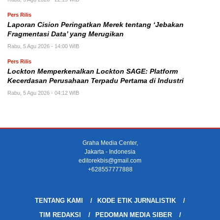
Pers Rilis
Laporan Cision Peringatkan Merek tentang ‘Jebakan
Fragmentasi Data’ yang Merugikan
Rabu, 5 Agu 2026 - 14:00 WIB
Pers Rilis
Lockton Memperkenalkan Lockton SAGE: Platform
Kecerdasan Perusahaan Terpadu Pertama di Industri
Rabu, 5 Agu 2026 - 04:12 WIB
Graha Media Center,
Jakarta - Indonesia
editorekbis@gmail.com
+628557777888
TENTANG KAMI
KODE ETIK JURNALISTIK
TIM REDAKSI
PEDOMAN MEDIA SIBER