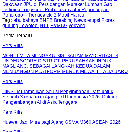
Dakwaan JPU di Persidangan Muraker Lumban Gaol
Tertimpa Longsor di Perbatasan Jalur Pegunungan
Ponorogo – Trenggalek, 2 Mobil Hancur
Tag :
abu
bahaya
BNPB
Breaking News
erupsi
Flores
gunung
Lewotobi
NTT
PVMBG
volcano
Berita Terbaru
Pers Rilis
MONDEVITA MENGAKUISISI SAHAM MAYORITAS DI
UNDERSCORE DISTRICT, PERUSAHAAN INDUK
MAGLIANO, SEBAGAI LANGKAH KEDUA DALAM
MEMBANGUN PLATFORM MEREK MEWAH ITALIA BARU
Pers Rilis
HIKSEMI Tampilkan Solusi Penyimpanan Data untuk
Seluruh Skenario di Ajang DTI Indonesia 2026, Dukung
Pengembangan AI di Asia Tenggara
Pers Rilis
Huawei Jadi Mitra bagi Ajang GSMA M360 ASEAN 2026