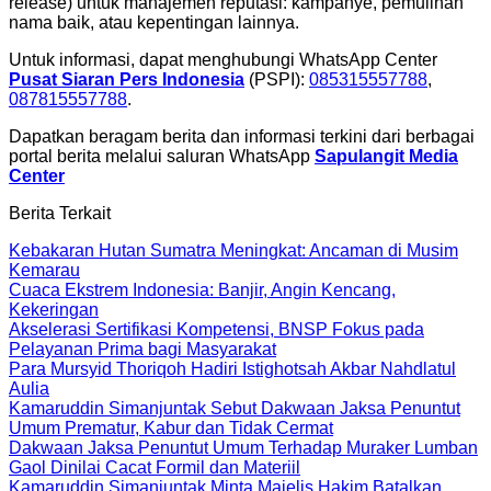
release) untuk manajemen reputasi: kampanye, pemulihan
nama baik, atau kepentingan lainnya.
Untuk informasi, dapat menghubungi WhatsApp Center
Pusat Siaran Pers Indonesia
(PSPI):
085315557788
,
087815557788
.
Dapatkan beragam berita dan informasi terkini dari berbagai
portal berita melalui saluran WhatsApp
Sapulangit Media
Center
Berita Terkait
Kebakaran Hutan Sumatra Meningkat: Ancaman di Musim
Kemarau
Cuaca Ekstrem Indonesia: Banjir, Angin Kencang,
Kekeringan
Akselerasi Sertifikasi Kompetensi, BNSP Fokus pada
Pelayanan Prima bagi Masyarakat
Para Mursyid Thoriqoh Hadiri Istighotsah Akbar Nahdlatul
Aulia
Kamaruddin Simanjuntak Sebut Dakwaan Jaksa Penuntut
Umum Prematur, Kabur dan Tidak Cermat
Dakwaan Jaksa Penuntut Umum Terhadap Muraker Lumban
Gaol Dinilai Cacat Formil dan Materiil
Kamaruddin Simanjuntak Minta Majelis Hakim Batalkan