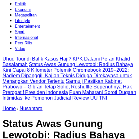
Politik
Ekonomi
Megapolitan
Lifestyle
Entertainment
Sport
Internasional
Pers Rilis
Video
Uhud Tour di Balik Kasus Haji? KPK Dalami Peran Khalid
Basalamah
Status Awas Gunung Lewotobi: Radius Bahaya
Kini Capai 8 Kilometer
Polemik Chromebook 2019–2022:
Nadiem Dipanggil, Kajian Teknis Diduga Direkayasa untuk
Menangkan Vendor Tertentu
Sarmuji Pastikan Kabinet
Prabowo – Gibran Tetap Solid, Reshuffle Sepenuhnya Hak
Prerogatif Presiden Indonesia
Puan Maharani Soroti Dugaan
Intimidasi ke Pemohon Judicial Review UU TNI
Home
/
Nusantara
Status Awas Gunung
Lewotobi: Radius Bahaya