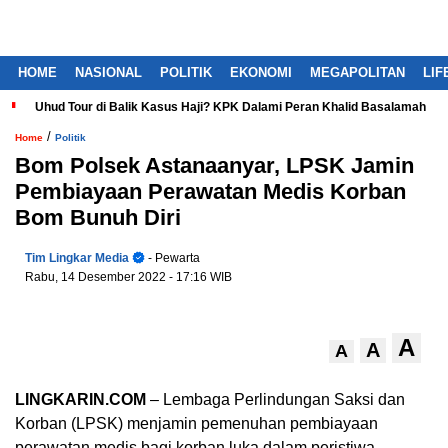
HOME
NASIONAL
POLITIK
EKONOMI
MEGAPOLITAN
LIF
Uhud Tour di Balik Kasus Haji? KPK Dalami Peran Khalid Basalamah
/
Home
Politik
Bom Polsek Astanaanyar, LPSK Jamin
Pembiayaan Perawatan Medis Korban
Bom Bunuh Diri
Tim Lingkar Media
- Pewarta
Rabu, 14 Desember 2022
- 17:16 WIB
A
A
A
LINGKARIN.COM
– Lembaga Perlindungan Saksi dan
Korban (LPSK) menjamin pemenuhan pembiayaan
perawatan medis bagi korban luka dalam peristiwa