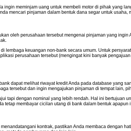
da ingin meminjam uang untuk membeli motor di pihak yang la
 Anda mencari pinjaman dalam bentuk dana segar untuk usaha,
jukan oleh perusahaan tersebut mengenai pinjaman yang ingi
ak.
di lembaga keuangan non-bank secara umum. Untuk persyaratan
likasi perusahaan tersebut (mengingat kini banyak pengajuan 
 dapat melihat riwayat kredit Anda pada database yang sama? 
a tersebut dan ingin mengajukan pinjaman di tempat lain, piha
tujui tapi dengan nominal yang lebih rendah. Hal ini bertujuan
 tetap membayar cicilan utang di bank dalam bentuk apapun itu
menandatangani kontrak, pastikan Anda membaca dengan hati-h