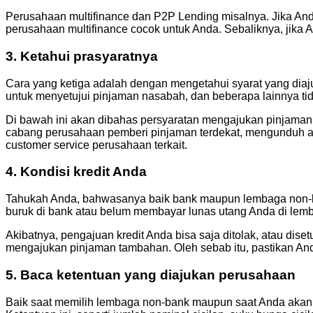
Perusahaan multifinance dan P2P Lending misalnya. Jika An
perusahaan multifinance cocok untuk Anda. Sebaliknya, jika
3. Ketahui prasyaratnya
Cara yang ketiga adalah dengan mengetahui syarat yang dia
untuk menyetujui pinjaman nasabah, dan beberapa lainnya tid
Di bawah ini akan dibahas persyaratan mengajukan pinjaman 
cabang perusahaan pemberi pinjaman terdekat, mengunduh ap
customer service perusahaan terkait.
4. Kondisi kredit Anda
Tahukah Anda, bahwasanya baik bank maupun lembaga non-bank
buruk di bank atau belum membayar lunas utang Anda di lembag
Akibatnya, pengajuan kredit Anda bisa saja ditolak, atau dise
mengajukan pinjaman tambahan. Oleh sebab itu, pastikan Anda
5. Baca ketentuan yang diajukan perusahaan
Baik saat memilih lembaga non-bank maupun saat Anda akan 