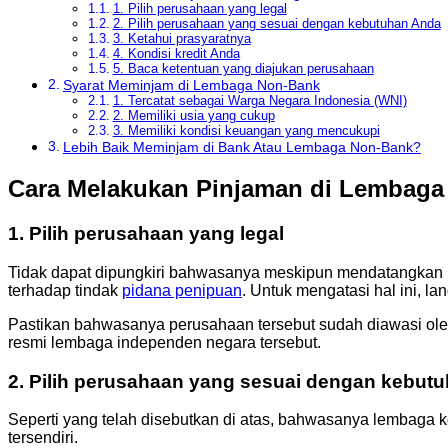
1. Pilih perusahaan yang legal
2. Pilih perusahaan yang sesuai dengan kebutuhan Anda
3. Ketahui prasyaratnya
4. Kondisi kredit Anda
5. Baca ketentuan yang diajukan perusahaan
Syarat Meminjam di Lembaga Non-Bank
1. Tercatat sebagai Warga Negara Indonesia (WNI)
2. Memiliki usia yang cukup
3. Memiliki kondisi keuangan yang mencukupi
Lebih Baik Meminjam di Bank Atau Lembaga Non-Bank?
Cara Melakukan Pinjaman di Lembaga
1. Pilih perusahaan yang legal
Tidak dapat dipungkiri bahwasanya meskipun mendatangkan k
terhadap tindak
pidana penipuan
. Untuk mengatasi hal ini, 
Pastikan bahwasanya perusahaan tersebut sudah diawasi oleh 
resmi lembaga independen negara tersebut.
2. Pilih perusahaan yang sesuai dengan kebut
Seperti yang telah disebutkan di atas, bahwasanya lembaga 
tersendiri.