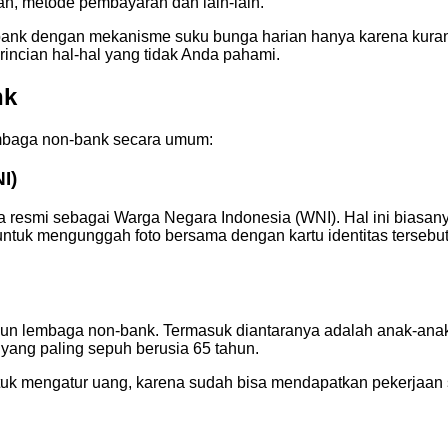
ilan, metode pembayaran dan lain-lain.
bank dengan mekanisme suku bunga harian hanya karena kurang
rincian hal-hal yang tidak Anda pahami.
nk
lembaga non-bank secara umum:
I)
a resmi sebagai Warga Negara Indonesia (WNI). Hal ini biasan
untuk mengunggah foto bersama dengan kartu identitas tersebu
 lembaga non-bank. Termasuk diantaranya adalah anak-anak at
yang paling sepuh berusia 65 tahun.
tuk mengatur uang, karena sudah bisa mendapatkan pekerjaan 