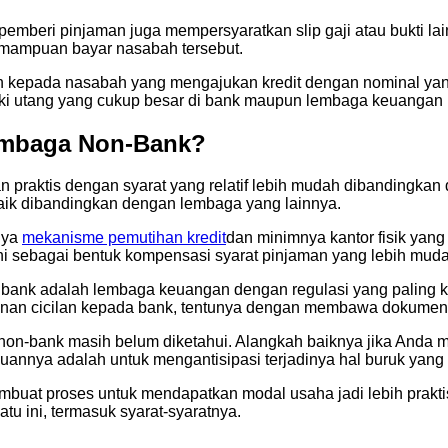
 pemberi pinjaman juga mempersyaratkan slip gaji atau bukti 
kemampuan bayar nasabah tersebut.
 kepada nasabah yang mengajukan kredit dengan nominal yang
i utang yang cukup besar di bank maupun lembaga keuangan l
embaga Non-Bank?
 praktis dengan syarat yang relatif lebih mudah dibandingkan
baik dibandingkan dengan lembaga yang lainnya.
nya
mekanisme pemutihan kredit
dan minimnya kantor fisik yan
 ini sebagai bentuk kompensasi syarat pinjaman yang lebih mud
gat bank adalah lembaga keuangan dengan regulasi yang paling 
nganan cicilan kepada bank, tentunya dengan membawa dokume
non-bank masih belum diketahui. Alangkah baiknya jika Anda m
annya adalah untuk mengantisipasi terjadinya hal buruk yang b
mbuat proses untuk mendapatkan modal usaha jadi lebih prakt
u ini, termasuk syarat-syaratnya.