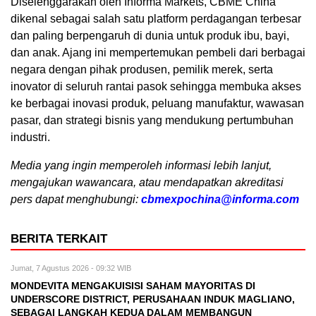
Diselenggarakan oleh Informa Markets, CBME China
dikenal sebagai salah satu platform perdagangan terbesar
dan paling berpengaruh di dunia untuk produk ibu, bayi,
dan anak. Ajang ini mempertemukan pembeli dari berbagai
negara dengan pihak produsen, pemilik merek, serta
inovator di seluruh rantai pasok sehingga membuka akses
ke berbagai inovasi produk, peluang manufaktur, wawasan
pasar, dan strategi bisnis yang mendukung pertumbuhan
industri.
Media yang ingin memperoleh informasi lebih lanjut,
mengajukan wawancara, atau mendapatkan akreditasi
pers dapat menghubungi:
cbmexpochina@informa.com
BERITA TERKAIT
Jumat, 7 Agustus 2026 - 09:32 WIB
MONDEVITA MENGAKUISISI SAHAM MAYORITAS DI
UNDERSCORE DISTRICT, PERUSAHAAN INDUK MAGLIANO,
SEBAGAI LANGKAH KEDUA DALAM MEMBANGUN