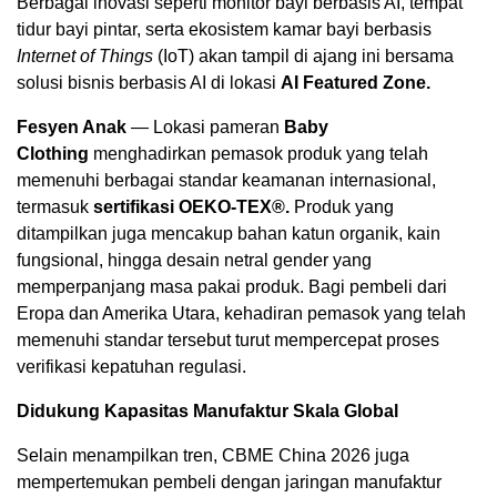
Berbagai inovasi seperti monitor bayi berbasis AI, tempat
tidur bayi pintar, serta ekosistem kamar bayi berbasis
Internet of Things
(IoT) akan tampil di ajang ini bersama
solusi bisnis berbasis AI di lokasi
AI Featured Zone.
Fesyen Anak
— Lokasi pameran
Baby
Clothing
menghadirkan pemasok produk yang telah
memenuhi berbagai standar keamanan internasional,
termasuk
sertifikasi OEKO-TEX®.
Produk yang
ditampilkan juga mencakup bahan katun organik, kain
fungsional, hingga desain netral gender yang
memperpanjang masa pakai produk. Bagi pembeli dari
Eropa dan Amerika Utara, kehadiran pemasok yang telah
memenuhi standar tersebut turut mempercepat proses
verifikasi kepatuhan regulasi.
Didukung Kapasitas Manufaktur Skala Global
Selain menampilkan tren, CBME China 2026 juga
mempertemukan pembeli dengan jaringan manufaktur