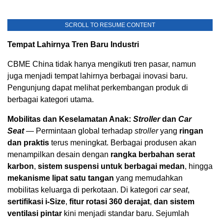
SCROLL TO RESUME CONTENT
Tempat Lahirnya Tren Baru Industri
CBME China tidak hanya mengikuti tren pasar, namun
juga menjadi tempat lahirnya berbagai inovasi baru.
Pengunjung dapat melihat perkembangan produk di
berbagai kategori utama.
Mobilitas dan Keselamatan Anak:
Stroller
dan
Car
Seat
— Permintaan global terhadap
stroller
yang
ringan
dan praktis
terus meningkat. Berbagai produsen akan
menampilkan desain dengan
rangka berbahan serat
karbon
,
sistem suspensi untuk berbagai medan
, hingga
mekanisme lipat satu tangan
yang memudahkan
mobilitas keluarga di perkotaan. Di kategori
car seat
,
sertifikasi i-Size
,
fitur rotasi 360 derajat
,
dan
sistem
ventilasi pintar
kini menjadi standar baru. Sejumlah