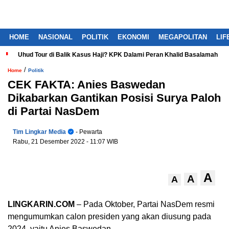
HOME
NASIONAL
POLITIK
EKONOMI
MEGAPOLITAN
LIF
Uhud Tour di Balik Kasus Haji? KPK Dalami Peran Khalid Basalamah
/
Home
Politik
CEK FAKTA: Anies Baswedan
Dikabarkan Gantikan Posisi Surya Paloh
di Partai NasDem
Tim Lingkar Media
- Pewarta
Rabu, 21 Desember 2022
- 11:07 WIB
A
A
A
LINGKARIN.COM
– Pada Oktober, Partai NasDem resmi
mengumumkan calon presiden yang akan diusung pada
2024, yaitu Anies Baswedan.