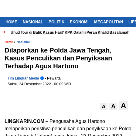
HOME
NASIONAL
POLITIK
EKONOMI
MEGAPOLITAN
LIF
Uhud Tour di Balik Kasus Haji? KPK Dalami Peran Khalid Basalamah
/
Home
Nasional
Dilaporkan ke Polda Jawa Tengah,
Kasus Penculikan dan Penyiksaan
Terhadap Agus Hartono
Tim Lingkar Media
- Pewarta
Sabtu, 24 Desember 2022
- 00:09 WIB
A
A
A
LINGKARIN.COM
– Pengusaha Agus Hartono
melaporkan peristiwa penculikan dan penyiksaan ke Polda
Jawa Tengah (Jateng) pada Jumat, 23 Desember 2022