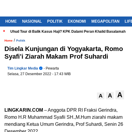
HOME
NASIONAL
POLITIK
EKONOMI
MEGAPOLITAN
LIF
Uhud Tour di Balik Kasus Haji? KPK Dalami Peran Khalid Basalamah
/
Home
Politik
Disela Kunjungan di Yogyakarta, Romo
Syafi’i Ziarah Makam Prof Suhardi
Tim Lingkar Media
- Pewarta
Selasa, 27 Desember 2022
- 17:43 WIB
A
A
A
LINGKARIN.COM
– Anggota DPR RI Fraksi Gerindra,
Romo H.R Muhammad Syafii SH.,M.Hum ziarahi makam
mendiang Ketua Umum Gerindra, Prof Suhardi, Senin 26
Desember 2022.