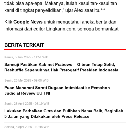
tidak bisa apa-apa. Makanya, itulah kesulitan-kesulitan
kami di tingkat penyelidikan,” ujar Alex saat itu.***
Klik
Google News
untuk mengetahui aneka berita dan
informasi dari editor Lingkarin.com, semoga bermanfaat.
BERITA TERKAIT
Kamis, 5 Juni 2025 - 11:51 WIB
Sarmuji Pastikan Kabinet Prabowo – Gibran Tetap Solid,
Reshuffle Sepenuhnya Hak Prerogatif Presiden Indonesia
Senin, 26 Mei 2025 - 09:00 WIB
Puan Maharani Soroti Dugaan Intimidasi ke Pemohon
Judicial Review UU TNI
Senin, 28 April 2025 - 08:19 WIB
Lakukan Perbaikan Citra dan Pulihkan Nama Baik, Beginilah
5 Jalan yang Dilakukan oleh Press Release
Selasa, 8 April 2025 - 10:48 WIB