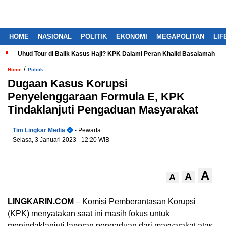
HOME
NASIONAL
POLITIK
EKONOMI
MEGAPOLITAN
LIF
Uhud Tour di Balik Kasus Haji? KPK Dalami Peran Khalid Basalamah
/
Home
Politik
Dugaan Kasus Korupsi
Penyelenggaraan Formula E, KPK
Tindaklanjuti Pengaduan Masyarakat
Tim Lingkar Media
- Pewarta
Selasa, 3 Januari 2023
- 12:20 WIB
A
A
A
LINGKARIN.COM
– Komisi Pemberantasan Korupsi
(KPK) menyatakan saat ini masih fokus untuk
menindaklanjuti laporan pengaduan dari masyarakat atas