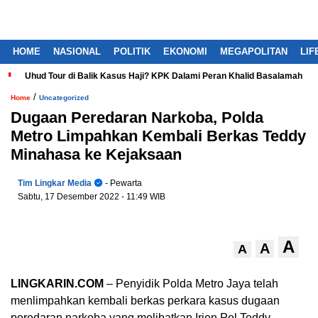
HOME
NASIONAL
POLITIK
EKONOMI
MEGAPOLITAN
LIF
Uhud Tour di Balik Kasus Haji? KPK Dalami Peran Khalid Basalamah
/
Home
Uncategorized
Dugaan Peredaran Narkoba, Polda
Metro Limpahkan Kembali Berkas Teddy
Minahasa ke Kejaksaan
Tim Lingkar Media
- Pewarta
Sabtu, 17 Desember 2022
- 11:49 WIB
A
A
A
LINGKARIN.COM
– Penyidik Polda Metro Jaya telah
menlimpahkan kembali berkas perkara kasus dugaan
peredaran narkoba yang melibatkan Irjen Pol Teddy