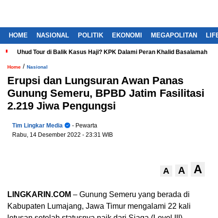
HOME
NASIONAL
POLITIK
EKONOMI
MEGAPOLITAN
LIF
Uhud Tour di Balik Kasus Haji? KPK Dalami Peran Khalid Basalamah
/
Home
Nasional
Erupsi dan Lungsuran Awan Panas
Gunung Semeru, BPBD Jatim Fasilitasi
2.219 Jiwa Pengungsi
Tim Lingkar Media
- Pewarta
Rabu, 14 Desember 2022
- 23:31 WIB
A
A
A
LINGKARIN.COM
– Gunung Semeru yang berada di
Kabupaten Lumajang, Jawa Timur mengalami 22 kali
letusan setelah statusnya naik dari Siaga (Level III)