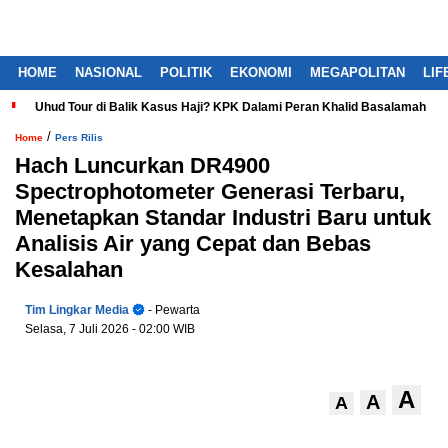
HOME
NASIONAL
POLITIK
EKONOMI
MEGAPOLITAN
LIF
Uhud Tour di Balik Kasus Haji? KPK Dalami Peran Khalid Basalamah
/
Home
Pers Rilis
Hach Luncurkan DR4900
Spectrophotometer Generasi Terbaru,
Menetapkan Standar Industri Baru untuk
Analisis Air yang Cepat dan Bebas
Kesalahan
Tim Lingkar Media
- Pewarta
Selasa, 7 Juli 2026
- 02:00 WIB
A
A
A