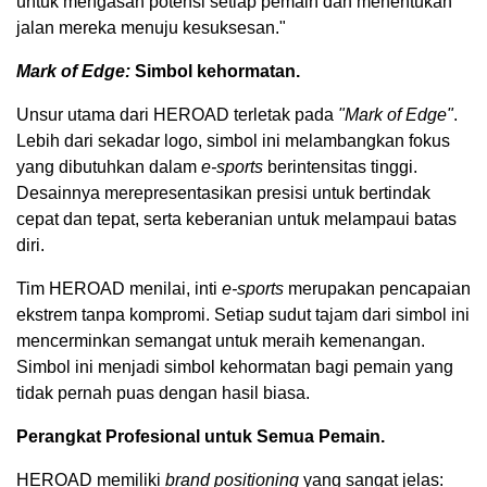
untuk mengasah potensi setiap pemain dan menentukan
jalan mereka menuju kesuksesan."
Mark of Edge:
Simbol kehormatan.
Unsur utama dari HEROAD terletak pada
"Mark of Edge"
.
Lebih dari sekadar logo, simbol ini melambangkan fokus
yang dibutuhkan dalam
e-sports
berintensitas tinggi.
Desainnya merepresentasikan presisi untuk bertindak
cepat dan tepat, serta keberanian untuk melampaui batas
diri.
Tim HEROAD menilai, inti
e-sports
merupakan pencapaian
ekstrem tanpa kompromi. Setiap sudut tajam dari simbol ini
mencerminkan semangat untuk meraih kemenangan.
Simbol ini menjadi simbol kehormatan bagi pemain yang
tidak pernah puas dengan hasil biasa.
Perangkat Profesional untuk Semua Pemain.
HEROAD memiliki
brand positioning
yang sangat jelas: