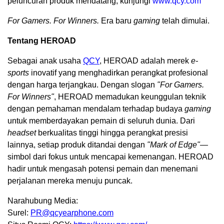
peluncuran produk mendatang, kunjungi
www.qcy.com
For Gamers. For Winners.
Era baru
gaming
telah dimulai.
Tentang HEROAD
Sebagai anak usaha
QCY
, HEROAD adalah merek
e-
sports
inovatif yang menghadirkan perangkat profesional
dengan harga terjangkau. Dengan slogan
"For Gamers.
For Winners"
, HEROAD memadukan keunggulan teknik
dengan pemahaman mendalam terhadap budaya
gaming
untuk memberdayakan pemain di seluruh dunia. Dari
headset
berkualitas tinggi hingga perangkat presisi
lainnya, setiap produk ditandai dengan
"Mark of Edge"—
simbol dari fokus untuk mencapai kemenangan. HEROAD
hadir untuk mengasah potensi pemain dan menemani
perjalanan mereka menuju puncak.
Narahubung Media:
Surel:
PR@qcyearphone.com