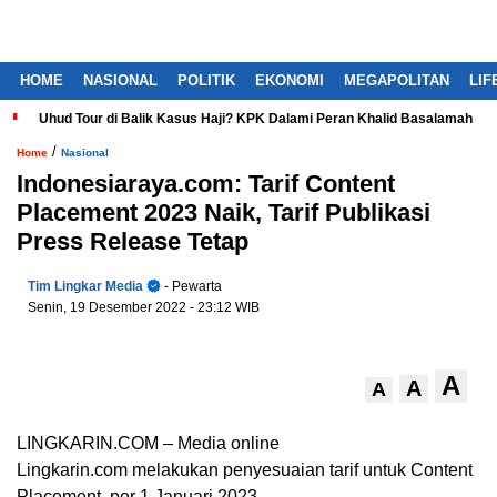
HOME
NASIONAL
POLITIK
EKONOMI
MEGAPOLITAN
LIF
Uhud Tour di Balik Kasus Haji? KPK Dalami Peran Khalid Basalamah
/
Home
Nasional
Indonesiaraya.com: Tarif Content
Placement 2023 Naik, Tarif Publikasi
Press Release Tetap
Tim Lingkar Media
- Pewarta
Senin, 19 Desember 2022
- 23:12 WIB
A
A
A
LINGKARIN.COM – Media online
Lingkarin.com melakukan penyesuaian tarif untuk Content
Placement, per 1 Januari 2023.