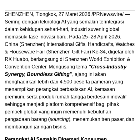
SHENZHEN, Tiongkok, 27 Maret 2026 /PRNewswire/ —
Seiring dengan teknologi AI yang semakin terintegrasi
dalam kehidupan sehari-hari, industri suvenir global
memasuki fase inovasi baru. Pada 25–28 April 2026,
China (Shenzhen) International Gifts, Handicrafts, Watches
& Houseware Fair (Shenzhen Gift Fair) Ke-34, digelar oleh
RX Huabo, berlangsung di Shenzhen World Exhibition &
Convention Center. Mengusung tema
"Cross-Industry
Synergy, Boundless Gifting"
, ajang ini akan
menghadirkan lebih dari 4.500 peserta pameran yang
menampilkan perangkat berbasiskan AI, kemasan
premium, serta produk rumah tangga berdesain inovatif
sehingga menjadi platform komprehensif bagi pihak
pembeli global yang ingin memenuhi kebutuhan
pengadaan barang (
sourcing
), menemukan tren pasar, dan
membangun jaringan bisnis.
Perangkat AI Semakin Digemari Konsumen