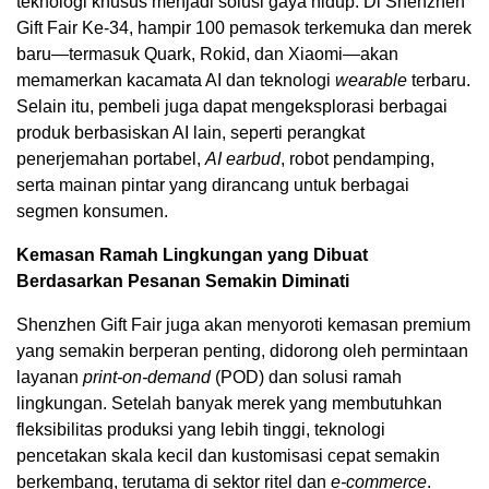
teknologi khusus menjadi solusi gaya hidup. Di Shenzhen
Gift Fair Ke-34, hampir 100 pemasok terkemuka dan merek
baru—termasuk Quark, Rokid, dan Xiaomi—akan
memamerkan kacamata AI dan teknologi
wearable
terbaru.
Selain itu, pembeli juga dapat mengeksplorasi berbagai
produk berbasiskan AI lain, seperti perangkat
penerjemahan portabel,
AI
earbud
, robot pendamping,
serta mainan pintar yang dirancang untuk berbagai
segmen konsumen.
Kemasan Ramah Lingkungan yang Dibuat
Berdasarkan Pesanan Semakin Diminati
Shenzhen Gift Fair juga akan menyoroti kemasan premium
yang semakin berperan penting, didorong oleh permintaan
layanan
print-on-demand
(POD) dan solusi ramah
lingkungan. Setelah banyak merek yang membutuhkan
fleksibilitas produksi yang lebih tinggi, teknologi
pencetakan skala kecil dan kustomisasi cepat semakin
berkembang, terutama di sektor ritel dan
e-commerce
.