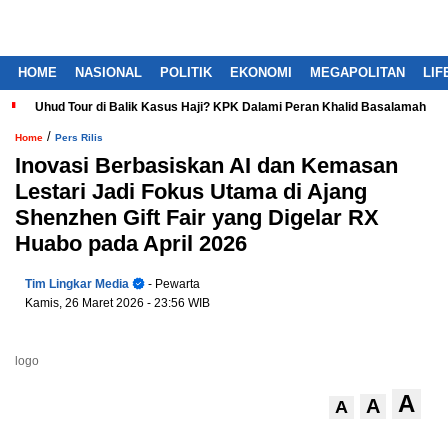
HOME
NASIONAL
POLITIK
EKONOMI
MEGAPOLITAN
LIF
Uhud Tour di Balik Kasus Haji? KPK Dalami Peran Khalid Basalamah
/
Home
Pers Rilis
Inovasi Berbasiskan AI dan Kemasan
Lestari Jadi Fokus Utama di Ajang
Shenzhen Gift Fair yang Digelar RX
Huabo pada April 2026
Tim Lingkar Media
- Pewarta
Kamis, 26 Maret 2026
- 23:56 WIB
logo
A
A
A