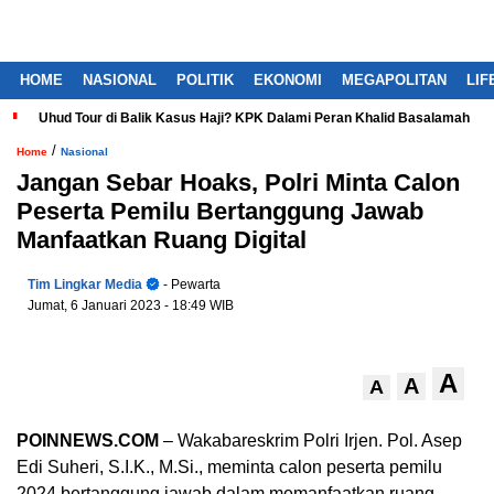
HOME
NASIONAL
POLITIK
EKONOMI
MEGAPOLITAN
LIF
Uhud Tour di Balik Kasus Haji? KPK Dalami Peran Khalid Basalamah
/
Home
Nasional
Jangan Sebar Hoaks, Polri Minta Calon
Peserta Pemilu Bertanggung Jawab
Manfaatkan Ruang Digital
Tim Lingkar Media
- Pewarta
Jumat, 6 Januari 2023
- 18:49 WIB
A
A
A
POINNEWS.COM
– Wakabareskrim Polri Irjen. Pol. Asep
Edi Suheri, S.I.K., M.Si., meminta calon peserta pemilu
2024 bertanggung jawab dalam memanfaatkan ruang