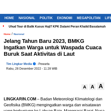
HOME
NASIONAL
POLITIK
EKONOMI
MEGAPOLITAN
LIF
Uhud Tour di Balik Kasus Haji? KPK Dalami Peran Khalid Basalamah
/
Home
Nasional
Jelang Tahun Baru 2023, BMKG
Ingatkan Warga untuk Waspada Cuaca
Buruk Saat Aktivitas di Laut
Tim Lingkar Media
- Pewarta
Rabu, 28 Desember 2022
- 11:28 WIB
A
A
A
LINGKARIN.COM
– Badan Meteorologi Klimatologi dan
Geofisika (BMKG) mengingatkan warga dan wisatawan
yang berkunjung ke Labuan Bajo, Manggarai Barat, Nusa