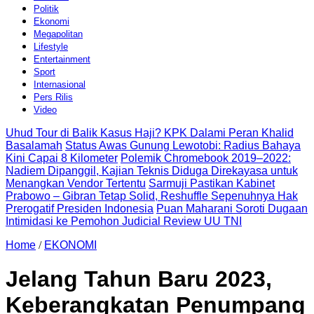
Politik
Ekonomi
Megapolitan
Lifestyle
Entertainment
Sport
Internasional
Pers Rilis
Video
Uhud Tour di Balik Kasus Haji? KPK Dalami Peran Khalid
Basalamah
Status Awas Gunung Lewotobi: Radius Bahaya
Kini Capai 8 Kilometer
Polemik Chromebook 2019–2022:
Nadiem Dipanggil, Kajian Teknis Diduga Direkayasa untuk
Menangkan Vendor Tertentu
Sarmuji Pastikan Kabinet
Prabowo – Gibran Tetap Solid, Reshuffle Sepenuhnya Hak
Prerogatif Presiden Indonesia
Puan Maharani Soroti Dugaan
Intimidasi ke Pemohon Judicial Review UU TNI
Home
/
EKONOMI
Jelang Tahun Baru 2023,
Keberangkatan Penumpang