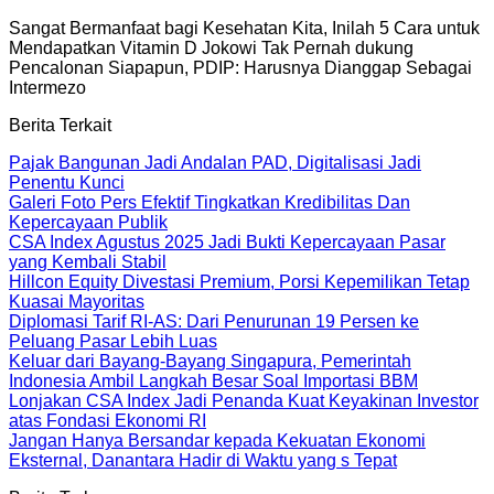
Sangat Bermanfaat bagi Kesehatan Kita, Inilah 5 Cara untuk
Mendapatkan Vitamin D Jokowi Tak Pernah dukung
Pencalonan Siapapun, PDIP: Harusnya Dianggap Sebagai
Intermezo
Berita Terkait
Pajak Bangunan Jadi Andalan PAD, Digitalisasi Jadi
Penentu Kunci
Galeri Foto Pers Efektif Tingkatkan Kredibilitas Dan
Kepercayaan Publik
CSA Index Agustus 2025 Jadi Bukti Kepercayaan Pasar
yang Kembali Stabil
Hillcon Equity Divestasi Premium, Porsi Kepemilikan Tetap
Kuasai Mayoritas
Diplomasi Tarif RI-AS: Dari Penurunan 19 Persen ke
Peluang Pasar Lebih Luas
Keluar dari Bayang-Bayang Singapura, Pemerintah
Indonesia Ambil Langkah Besar Soal Importasi BBM
Lonjakan CSA Index Jadi Penanda Kuat Keyakinan Investor
atas Fondasi Ekonomi RI
Jangan Hanya Bersandar kepada Kekuatan Ekonomi
Eksternal, Danantara Hadir di Waktu yang s Tepat