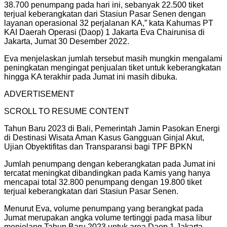
38.700 penumpang pada hari ini, sebanyak 22.500 tiket
terjual keberangkatan dari Stasiun Pasar Senen dengan
layanan operasional 32 perjalanan KA,” kata Kahumas PT
KAI Daerah Operasi (Daop) 1 Jakarta Eva Chairunisa di
Jakarta, Jumat 30 Desember 2022.
Eva menjelaskan jumlah tersebut masih mungkin mengalami
peningkatan mengingat penjualan tiket untuk keberangkatan
hingga KA terakhir pada Jumat ini masih dibuka.
ADVERTISEMENT
SCROLL TO RESUME CONTENT
Tahun Baru 2023 di Bali, Pemerintah Jamin Pasokan Energi
di Destinasi Wisata Aman Kasus Gangguan Ginjal Akut,
Ujian Obyektifitas dan Transparansi bagi TPF BPKN
Jumlah penumpang dengan keberangkatan pada Jumat ini
tercatat meningkat dibandingkan pada Kamis yang hanya
mencapai total 32.800 penumpang dengan 19.800 tiket
terjual keberangkatan dari Stasiun Pasar Senen.
Menurut Eva, volume penumpang yang berangkat pada
Jumat merupakan angka volume tertinggi pada masa libur
menjelang Tahun Baru 2023 untuk area Daop 1 Jakarta.