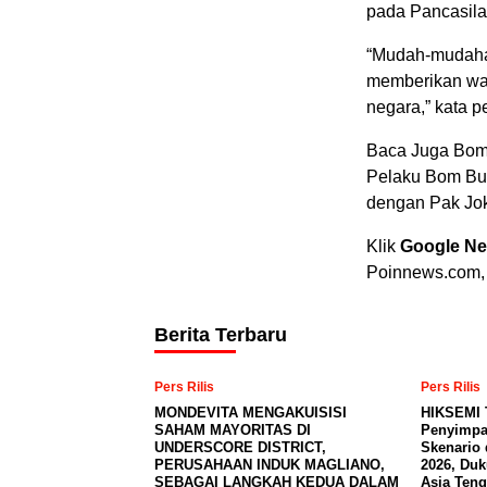
pada Pancasila
“Mudah-mudahan
memberikan war
negara,” kata pe
Baca Juga Bom 
Pelaku Bom Bun
dengan Pak Jo
Klik
Google N
Poinnews.com,
Berita Terbaru
Pers Rilis
Pers Rilis
MONDEVITA MENGAKUISISI
HIKSEMI 
SAHAM MAYORITAS DI
Penyimpa
UNDERSCORE DISTRICT,
Skenario 
PERUSAHAAN INDUK MAGLIANO,
2026, Du
SEBAGAI LANGKAH KEDUA DALAM
Asia Teng