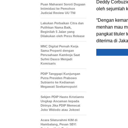
Deddy Corbuzier
Puan Maharani Soroti Dugaan
oleh sejumlah 
Intimidasi ke Pemohon
Judicial Review UU TNI
“Dengan kemam
Lakukan Perbaikan Citra dan
menhan mau me
Pulihkan Nama Baik,
Beginilah 5 Jalan yang
pangkat tituler
Dilakukan oleh Press Release
diterima di Ja
MNC Digital Pernah Kerja
Sama Properti dengan
Perusahaan Kamboja Saat
Sufmi Dasco Menjadi
Komisaris
PDIP Tanggapi Kunjungan
Putra Presiden Prabowo
Subianto ke Kediaman
Megawati Soekarnoputri
Sekjen PDIP Hasto Kristianto
Ungkap Ancaman kepada
Dirinya Jika PDIP Memecat
Joko Widodo atau Jokowi
Acara Silaturahmi KIM di
Hambalang, Pesan SBY: