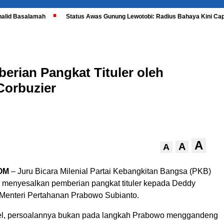
halid Basalamah
Status Awas Gunung Lewotobi: Radius Bahaya Kini Cap
erian Pangkat Tituler oleh
Corbuzier
A
A
A
OM
– Juru Bicara Milenial Partai Kebangkitan Bangsa (PKB)
 menyesalkan pemberian pangkat tituler kepada Deddy
 Menteri Pertahanan Prabowo Subianto.
el, persoalannya bukan pada langkah Prabowo menggandeng