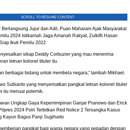
SCROLL TO RESUME CONTENT
 Berlangsung Jujur dan Adil, Puan Maharani Ajak Masyarakat
milu 2024 Istikamah Jaga Amanah Rakyat, Zulkifli Hasan
iap Ikuti Pemilu 2022
enyesalkan sikap Deddy Corbuzier yang mau menerima
ran letnan kolonel tituler itu.
an berbagai bidang untuk membela negara,” tambah Mikhael.
o Subianto yang menyematkan pangkat letnan kolonel tituler
r itu menuai polemik.
awan Ungkap Gaya Kepemimpinan Ganjar Pranowo dan Erick
Pilpres 2024 Polri Terbitkan Red Notice 2 Tersangka Kasus
Kayun Bagus Panji Sugiharto
p pemberian pangkat bagi warga negara yang sepadan dengan