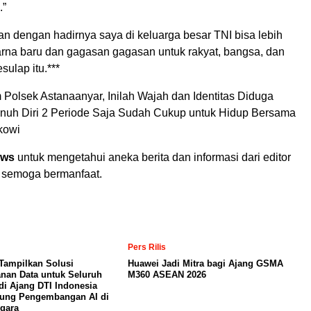
.”
 dengan hadirnya saya di keluarga besar TNI bisa lebih
na baru dan gagasan gagasan untuk rakyat, bangsa, dan
sulap itu.***
Polsek Astanaanyar, Inilah Wajah dan Identitas Diduga
uh Diri 2 Periode Saja Sudah Cukup untuk Hidup Bersama
kowi
ews
untuk mengetahui aneka berita dan informasi dari editor
 semoga bermanfaat.
Pers Rilis
Tampilkan Solusi
Huawei Jadi Mitra bagi Ajang GSMA
nan Data untuk Seluruh
M360 ASEAN 2026
di Ajang DTI Indonesia
kung Pengembangan AI di
gara