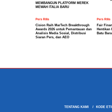
MEMBANGUN PLATFORM MEREK
MEWAH ITALIA BARU
Pers Rilis
Pers Rilis
Cision Raih MarTech Breakthrough
Fair Fina
Awards 2026 untuk Pemantauan dan
Hentikan 
Analisis Media Sosial, Distribusi
Batu Bar
Siaran Pers, dan AEO
TENTANG KAMI
KODE ETI