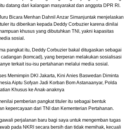
t itu datang dari kalangan masyarakat dan anggota DPR RI.
 Juru Bicara Menhan Dahnil Anzar Simanjuntak menjelaskan
tituler itu diberikan kepada Deddy Corbuzier karena dinilai
ampuan khusus yang dibutuhkan TNI, yakni kapasitas
edia sosial.
ma pangkat itu, Deddy Corbuzier bakal ditugaskan sebagai
cadangan (komcad), yang berperan melakukan sosialisasi
nye terkait isu-isu pertahanan melalui media sosial.
es Memimpin DKI Jakarta, Kini Anies Baswedan Diminta
esia Aiptu Sofyan Jadi Korban Bom Astanaanyar, Polda
hatian Khusus ke Anak-anaknya
enilai pemberian pangkat tituler itu sebagai bentuk
n kepercayaan dari TNI dan Kementerian Pertahanan.
engawali perjalanan baru bagi saya untuk mengemban tugas
awab pada NKRI secara bersih dan tidak memihak, kecuali