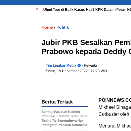
Uhud Tour di Balik Kasus Haji? KPK Dalami Peran K
Home
Politik
/
Jubir PKB Sesalkan Pemb
Prabowo kepada Deddy 
Tim Lingkar Media
- Pewarta
Senin, 19 Desember 2022
- 17:28 WIB
POINNEWS.C
Berita Terkait
Mikhael Sinaga
Sarmuji Pastikan Kabinet
Corbuzier oleh
Prabowo – Gibran Tetap Solid,
Reshuffle Sepenuhnya Hak
Prerogatif Presiden Indonesia
Menurut Mikha