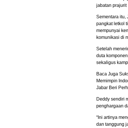
jabatan prajuri
Sementara itu,
pangkat letkol 
mempunyai kem
komunikasi di m
Setelah meneri
duta komponen 
sekaligus kampa
Baca Juga Suks
Memimpin Indon
Jabar Beri Per
Deddy sendiri m
penghargaan da
“Ini artinya m
dan tanggung j