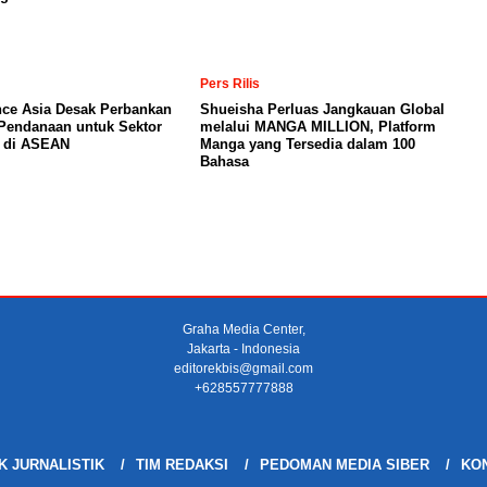
Pers Rilis
nce Asia Desak Perbankan
Shueisha Perluas Jangkauan Global
Pendanaan untuk Sektor
melalui MANGA MILLION, Platform
a di ASEAN
Manga yang Tersedia dalam 100
Bahasa
Graha Media Center,
Jakarta - Indonesia
editorekbis@gmail.com
+628557777888
K JURNALISTIK
TIM REDAKSI
PEDOMAN MEDIA SIBER
KON