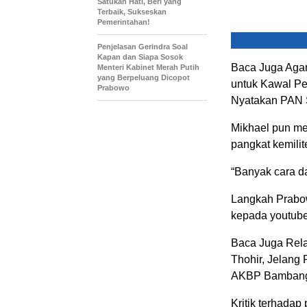
Satukan Hati, Beri yang
Terbaik, Sukseskan
Pemerintahan!
Penjelasan Gerindra Soal
Kapan dan Siapa Sosok
Baca Juga Agar
Menteri Kabinet Merah Putih
yang Berpeluang Dicopot
untuk Kawal Pe
Prabowo
Nyatakan PAN S
Mikhael pun m
pangkat kemilite
“Banyak cara d
Langkah Prabow
kepada youtube
Baca Juga Rel
Thohir, Jelang 
AKBP Bambang 
Kritik terhada