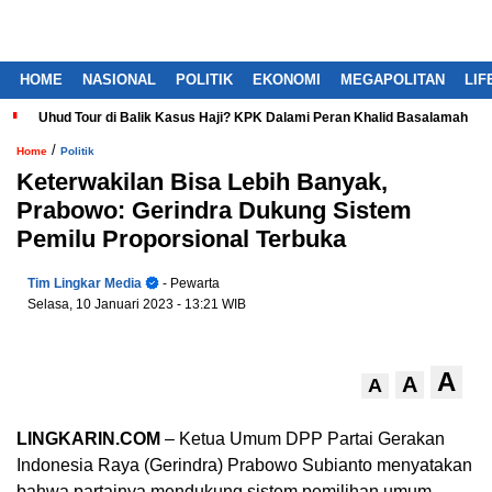
HOME
NASIONAL
POLITIK
EKONOMI
MEGAPOLITAN
LIF
Uhud Tour di Balik Kasus Haji? KPK Dalami Peran Khalid Basalamah
/
Home
Politik
Keterwakilan Bisa Lebih Banyak,
Prabowo: Gerindra Dukung Sistem
Pemilu Proporsional Terbuka
Tim Lingkar Media
- Pewarta
Selasa, 10 Januari 2023
- 13:21 WIB
A
A
A
LINGKARIN.COM
– Ketua Umum DPP Partai Gerakan
Indonesia Raya (Gerindra) Prabowo Subianto menyatakan
bahwa partainya mendukung sistem pemilihan umum