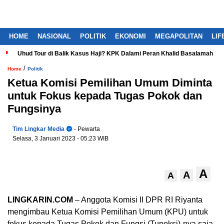
HOME
NASIONAL
POLITIK
EKONOMI
MEGAPOLITAN
LIF
Uhud Tour di Balik Kasus Haji? KPK Dalami Peran Khalid Basalamah
/
Home
Politik
Ketua Komisi Pemilihan Umum Diminta
untuk Fokus kepada Tugas Pokok dan
Fungsinya
Tim Lingkar Media
- Pewarta
Selasa, 3 Januari 2023
- 05:23 WIB
A
A
A
LINGKARIN.COM
– Anggota Komisi II DPR RI Riyanta
mengimbau Ketua Komisi Pemilihan Umum (KPU) untuk
fokus kepada Tugas Pokok dan Fungsi (Tupoksi)-nya saja.