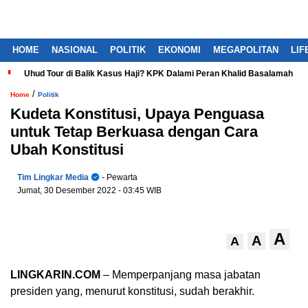
HOME
NASIONAL
POLITIK
EKONOMI
MEGAPOLITAN
LIF
Uhud Tour di Balik Kasus Haji? KPK Dalami Peran Khalid Basalamah
/
Home
Politik
Kudeta Konstitusi, Upaya Penguasa
untuk Tetap Berkuasa dengan Cara
Ubah Konstitusi
Tim Lingkar Media
- Pewarta
Jumat, 30 Desember 2022
- 03:45 WIB
A
A
A
LINGKARIN.COM
– Memperpanjang masa jabatan
presiden yang, menurut konstitusi, sudah berakhir.