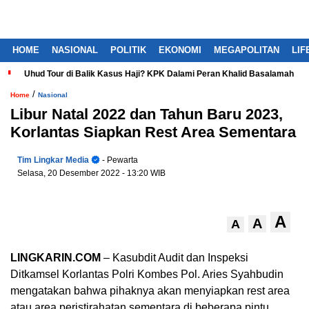
HOME
NASIONAL
POLITIK
EKONOMI
MEGAPOLITAN
LIF
Uhud Tour di Balik Kasus Haji? KPK Dalami Peran Khalid Basalamah
/
Home
Nasional
Libur Natal 2022 dan Tahun Baru 2023,
Korlantas Siapkan Rest Area Sementara
Tim Lingkar Media
- Pewarta
Selasa, 20 Desember 2022
- 13:20 WIB
A
A
A
LINGKARIN.COM
– Kasubdit Audit dan Inspeksi
Ditkamsel Korlantas Polri Kombes Pol. Aries Syahbudin
mengatakan bahwa pihaknya akan menyiapkan rest area
atau area peristirahatan sementara di beberapa pintu