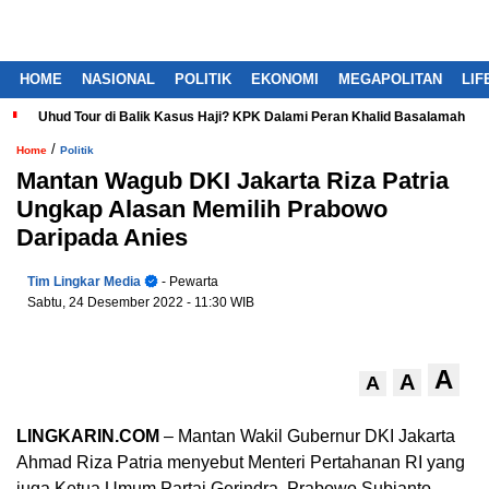
HOME
NASIONAL
POLITIK
EKONOMI
MEGAPOLITAN
LIF
Uhud Tour di Balik Kasus Haji? KPK Dalami Peran Khalid Basalamah
/
Home
Politik
Mantan Wagub DKI Jakarta Riza Patria
Ungkap Alasan Memilih Prabowo
Daripada Anies
Tim Lingkar Media
- Pewarta
Sabtu, 24 Desember 2022
- 11:30 WIB
A
A
A
LINGKARIN.COM
– Mantan Wakil Gubernur DKI Jakarta
Ahmad Riza Patria menyebut Menteri Pertahanan RI yang
juga Ketua Umum Partai Gerindra, Prabowo Subianto