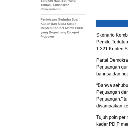
Satukan Hati, Beri yang
Terbaik, Sukseskan
Pemerintahan!
Penjelasan Gerindra Soal
Kapan dan Siapa Sosok
Menteri Kabinet Merah Putih
yang Berpeluang Dicopot
Skenario Kemba
Prabowo
Pemilu Tertutu
1.321 Konten S
Partai Demokra
Perjuangan gu
bangsa dan neg
“Bahwa sehubu
Perjuangan den
Perjuangan,” tul
disampaikan ke
Tujuh poin peri
kader PDIP mem