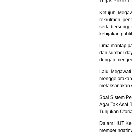
Tugas Pokok d
Ketujuh, Megaw
rekrutmen, pend
serta bersungg
kebijakan publi
Lima mantap par
dan sumber day
dengan mengede
Lalu, Megawati
menggelorakan 
melaksanakan s
Soal Sistem Pe
Agar Tak Asal 
Tunjukan Otori
Dalam HUT Ke-
memperingatiny