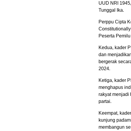
UUD NRI 1945, 
Tunggal Ika.
Perppu Cipta Ke
Constitutionall
Peserta Pemilu 
Kedua, kader P
dan menjadikan
bergerak secar
2024.
Ketiga, kader 
menghapus indi
rakyat menjadi 
partai.
Keempat, kader
kunjung padam 
membangun sema