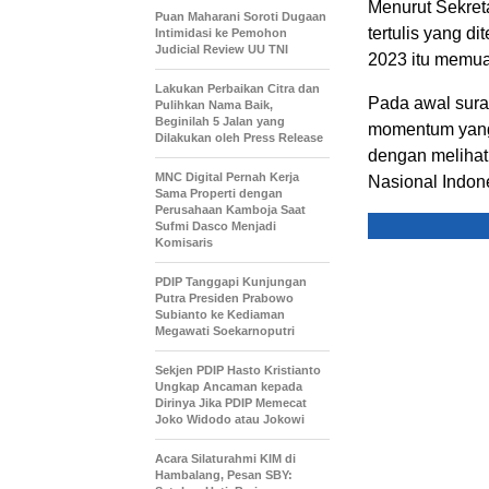
Menurut Sekret
Puan Maharani Soroti Dugaan
tertulis yang d
Intimidasi ke Pemohon
Judicial Review UU TNI
2023 itu memuat
Lakukan Perbaikan Citra dan
Pada awal sur
Pulihkan Nama Baik,
Beginilah 5 Jalan yang
momentum yang 
Dilakukan oleh Press Release
dengan melihat
MNC Digital Pernah Kerja
Nasional Indone
Sama Properti dengan
Perusahaan Kamboja Saat
Sufmi Dasco Menjadi
Komisaris
PDIP Tanggapi Kunjungan
Putra Presiden Prabowo
Subianto ke Kediaman
Megawati Soekarnoputri
Sekjen PDIP Hasto Kristianto
Ungkap Ancaman kepada
Dirinya Jika PDIP Memecat
Joko Widodo atau Jokowi
Acara Silaturahmi KIM di
Hambalang, Pesan SBY: