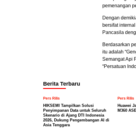
pemenangan pe
Dengan demikia
bersifat intern
Pancasila denga
Berdasarkan p
itu adalah “G
Semangat Api 
“Persatuan Indo
Berita Terbaru
Pers Rilis
Pers Rilis
HIKSEMI Tampilkan Solusi
Huawei J
Penyimpanan Data untuk Seluruh
M360 ASE
Skenario di Ajang DTI Indonesia
2026, Dukung Pengembangan AI di
Asia Tenggara