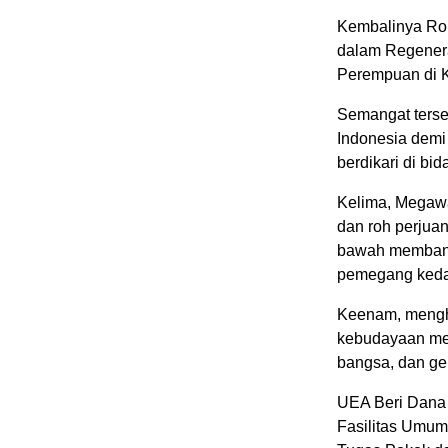
Kembalinya Rom
dalam Regener
Perempuan di 
Semangat terseb
Indonesia demi 
berdikari di b
Kelima, Megaw
dan roh perjuan
bawah membang
pemegang kedau
Keenam, mengha
kebudayaan mem
bangsa, dan ge
UEA Beri Dana 
Fasilitas Umum