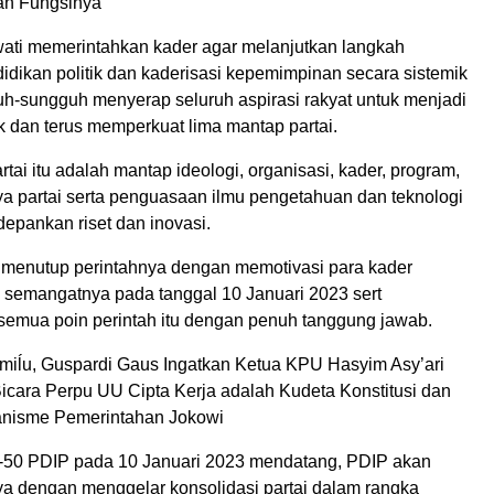
an Fungsinya
ati memerintahkan kader agar melanjutkan langkah
idikan politik dan kaderisasi kepemimpinan secara sistemik
uh-sungguh menyerap seluruh aspirasi rakyat untuk menjadi
k dan terus memperkuat lima mantap partai.
tai itu adalah mantap ideologi, organisasi, kader, program,
a partai serta penguasaan ilmu pengetahuan dan teknologi
pankan riset dan inovasi.
 menutup perintahnya dengan memotivasi para kader
semangatnya pada tanggal 10 Januari 2023 sert
emua poin perintah itu dengan penuh tanggung jawab.
miĺu, Guspardi Gaus Ingatkan Ketua KPU Hasyim Asy’ari
Bicara Perpu UU Cipta Kerja adalah Kudeta Konstitusi dan
anisme Pemerintahan Jokowi
50 PDIP pada 10 Januari 2023 mendatang, PDIP akan
a dengan menggelar konsolidasi partai dalam rangka