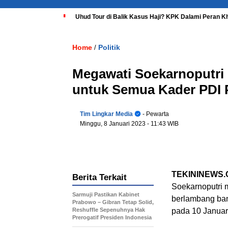
Uhud Tour di Balik Kasus Haji? KPK Dalami Peran K
Home
Politik
/
Megawati Soekarnoputri 
untuk Semua Kader PDI 
Tim Lingkar Media
- Pewarta
Minggu, 8 Januari 2023
- 11:43 WIB
TEKININEWS
Berita Terkait
Soekarnoputri m
Sarmuji Pastikan Kabinet
berlambang ban
Prabowo – Gibran Tetap Solid,
Reshuffle Sepenuhnya Hak
pada 10 Januar
Prerogatif Presiden Indonesia