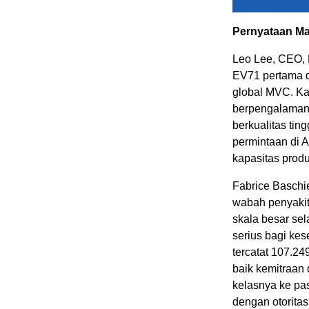
Pernyataan M
Leo Lee, CEO,
EV71 pertama 
global MVC. Ka
berpengalaman,
berkualitas tin
permintaan di
kapasitas produ
Fabrice Baschi
wabah penyakit 
skala besar sel
serius bagi ke
tercatat 107.2
baik kemitraan
kelasnya ke pa
dengan otorita