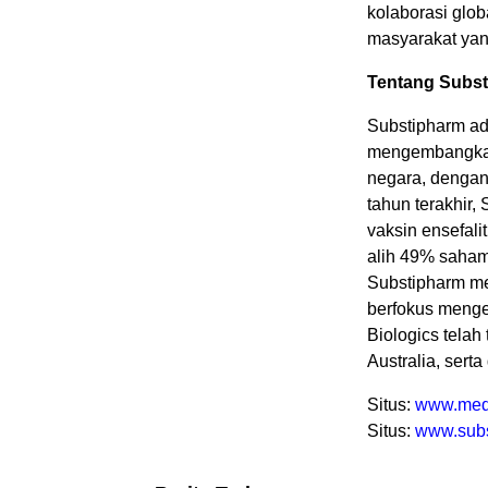
kolaborasi glo
masyarakat yang
Tentang Subst
Substipharm ad
mengembangkan,
negara, dengan
tahun terakhir,
vaksin ensefal
alih 49% saham 
Substipharm mem
berfokus meng
Biologics telah
Australia, serta
Situs:
www.med
Situs:
www.sub