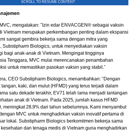
SCROLL TO RESUME CONTENT
anajemen
 MVC, mengatakan: "Izin edar ENVACGEN® sebagai vaksin
di Vietnam merupakan perkembangan penting dalam ekspansi
mi sangat gembira bekerja sama dengan mitra yang
 Substipharm Biologics, untuk menyediakan vaksin
ggi bagi anak-anak di Vietnam. Mengingat tingginya
 Asia Tenggara, MVC mulai merencanakan penambahan
ksi untuk memastikan pasokan vaksin yang stabil."
era, CEO Substipharm Biologics, menambahkan: "Dengan
tangan, kaki, dan mulut (HFMD) yang terus terjadi dalam
ama satu dekade terakhir, EV71 telah lama menjadi tantangan
sehatan anak di Vietnam. Pada 2025, jumlah kasus HFMD
49, meningkat 28,9% dari tahun sebelumnya. Kami menyambut
 dengan MVC untuk menghadirkan vaksin inovatif pertama di
sar lokal. Substipharm Biologics berkomitmen bekerja sama
s kesehatan dan tenaga medis di Vietnam guna menghadirkan