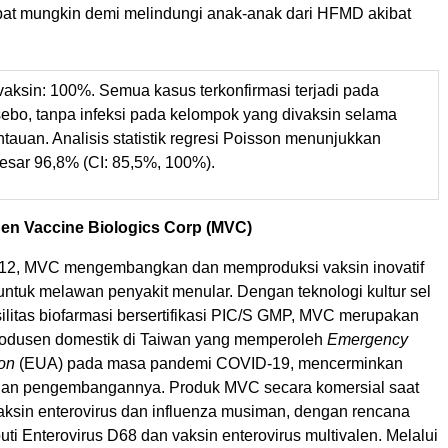
epat mungkin demi melindungi anak-anak dari HFMD akibat
s vaksin: 100%. Semua kasus terkonfirmasi terjadi pada
ebo, tanpa infeksi pada kelompok yang divaksin selama
tauan. Analisis statistik regresi Poisson menunjukkan
besar 96,8% (CI: 85,5%, 100%).
en Vaccine Biologics Corp (MVC)
012, MVC mengembangkan dan memproduksi vaksin inovatif
untuk melawan penyakit menular. Dengan teknologi kultur sel
ilitas biofarmasi bersertifikasi PIC/S GMP, MVC merupakan
rodusen domestik di Taiwan yang memperoleh
Emergency
ion
(EUA) pada masa pandemi COVID-19, mencerminkan
 dan pengembangannya. Produk MVC secara komersial saat
aksin enterovirus dan influenza musiman, dengan rencana
puti Enterovirus D68 dan vaksin enterovirus multivalen. Melalui