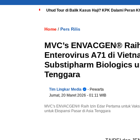
Uhud Tour di Balik Kasus Haji? KPK Dalami Peran K
Home
Pers Rilis
/
MVC’s ENVACGEN® Raih I
Enterovirus A71 di Viet
Substipharm Biologics u
Tenggara
Tim Lingkar Media
- Pewarta
Jumat, 20 Maret 2026
- 01:11 WIB
MVC's ENVACGEN® Raih Izin Edar Pertama untuk Vaksin
untuk Ekspansi Pasar di Asia Tenggara