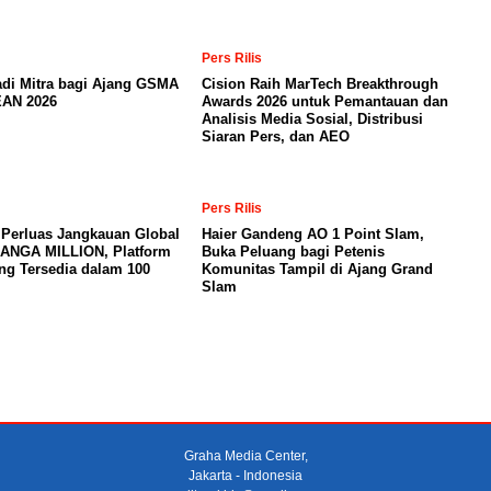
Pers Rilis
adi Mitra bagi Ajang GSMA
Cision Raih MarTech Breakthrough
AN 2026
Awards 2026 untuk Pemantauan dan
Analisis Media Sosial, Distribusi
Siaran Pers, dan AEO
Pers Rilis
 Perluas Jangkauan Global
Haier Gandeng AO 1 Point Slam,
MANGA MILLION, Platform
Buka Peluang bagi Petenis
ng Tersedia dalam 100
Komunitas Tampil di Ajang Grand
Slam
Graha Media Center,
Jakarta - Indonesia