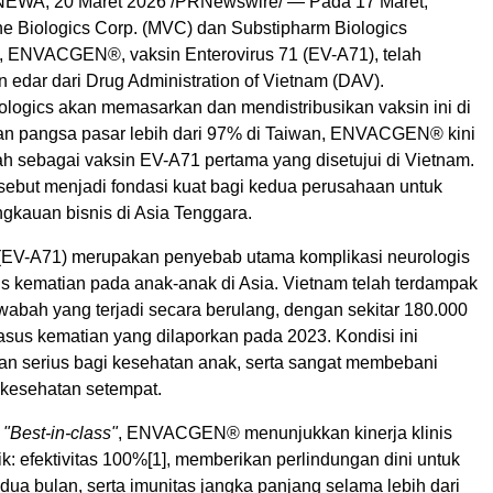
NEWA, 20 Maret 2026 /PRNewswire/ — Pada 17 Maret,
e Biologics Corp. (MVC) dan Substipharm Biologics
ENVACGEN®, vaksin Enterovirus 71 (EV-A71), telah
 edar dari Drug Administration of Vietnam (DAV).
ologics akan memasarkan dan mendistribusikan vaksin ini di
n pangsa pasar lebih dari 97% di Taiwan, ENVACGEN® kini
h sebagai vaksin EV-A71 pertama yang disetujui di Vietnam.
sebut menjadi fondasi kuat bagi kedua perusahaan untuk
gkauan bisnis di Asia Tenggara.
 (EV-A71) merupakan penyebab utama komplikasi neurologis
us kematian pada anak-anak di Asia. Vietnam telah terdampak
 wabah yang terjadi secara berulang, dengan sekitar 180.000
asus kematian yang dilaporkan pada 2023. Kondisi ini
n serius bagi kesehatan anak, serta sangat membebani
 kesehatan setempat.
n
"Best-in-class"
, ENVACGEN® menunjukkan kinerja klinis
k: efektivitas 100%
[1]
, memberikan perlindungan dini untuk
 dua bulan, serta imunitas jangka panjang selama lebih dari