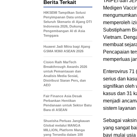
TAIPEI dan JE
Berita Terkait
Medigen Vaccin
HIKSEMI Tampilkan Solusi
mengumumkan, 
Penyimpanan Data untuk
Seluruh Skenario di Ajang DTI
memperoleh izin
Indonesia 2026, Dukung
Substipharm Bi
Pengembangan AI di Asia
Tenggara
Vietnam. Denga
membuat sejara
Huawei Jadi Mitra bagi Ajang
GSMA M360 ASEAN 2026
Pencapaian ter
memperluas jan
Cision Raih MarTech
Breakthrough Awards 2026
Enterovirus 71
untuk Pemantauan dan
Analisis Media Sosial,
serius dan kas
Distribusi Siaran Pers, dan
AEO
signifikan oleh
kasus dan 31 k
Fair Finance Asia Desak
menjadi ancama
Perbankan Hentikan
Pendanaan untuk Sektor Batu
sistem layanan
Bara di ASEAN
Sebagai vaksi
Shueisha Perluas Jangkauan
Global melalui MANGA
yang sangat bai
MILLION, Platform Manga
bayi mulai usia
yang Tersedia dalam 100