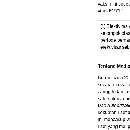
vaksin ini sec
virus EV71."
[1] Efektivita
kelompok plas
periode peman
efektivitas se
Tentang Medig
Berdiri pada 2
secara massal 
canggih dan fas
satu-satunya p
Use Authorizat
kekuatan riset
ini mencakup v
riset yang meli