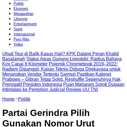
Politik
Ekonomi
Megapolitan
Lifestyle
Entertainment
Sport
Internasional
Pers Rilis
Video
Uhud Tour di Balik Kasus Haji? KPK Dalami Peran Khalid
Basalamah
Status Awas Gunung Lewotobi: Radius Bahaya
Kini Capai 8 Kilometer
Polemik Chromebook 2019–2022:
Nadiem Dipanggil, Kajian Teknis Diduga Direkayasa untuk
Menangkan Vendor Tertentu
Sarmuji Pastikan Kabinet
Prabowo – Gibran Tetap Solid, Reshuffle Sepenuhnya Hak
Prerogatif Presiden Indonesia
Puan Maharani Soroti Dugaan
Intimidasi ke Pemohon Judicial Review UU TNI
Home
/
Politik
Partai Gerindra Pilih
Gunakan Nomor Urut