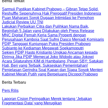
Berita Terkait
Sarmuji Pastikan Kabinet Prabowo – Gibran Tetap Solid,
Reshuffle Sepenuhnya Hak Prerogatif Presiden Indonesia
Puan Maharani Soroti Dugaan Intimidasi ke Pemohon
Judicial Review UU TNI
Lakukan Perbaikan Citra dan Pulihkan Nama Baik,
Beginilah 5 Jalan yang Dilakukan oleh Press Release
MNC Digital Pernah Kerja Sama Properti dengan
Perusahaan Kamboja Saat Sufmi Dasco Menjadi Komisaris
PDIP Tanggapi Kunjungan Putra Presiden Prabowo
Subianto ke Kediaman Megawati Soekarnoputri
Sekjen PDIP Hasto Kristianto Ungkap Ancaman kepada
Dirinya Jika PDIP Memecat Joko Widodo atau Jokowi
Acara Silaturahmi KIM di Hambalang, Pesan SBY: Satukan
Hati, Beri yang Terbaik, Sukseskan Pemerintahan!
Penjelasan Gerindra Soal Kapan dan Siapa Sosok Menteri
Kabinet Merah Putih yang Berpeluang Dicopot Prabowo
Berita Terbaru
Pers Rilis
Laporan Cision Peringatkan Merek tentang ‘Jebakan
Fragmentasi Data’ yang Merugikan