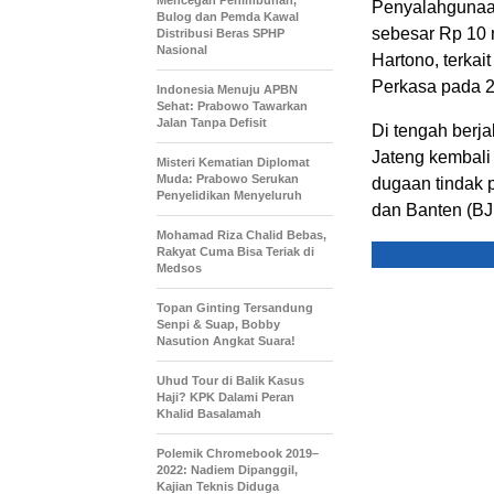
Mencegah Penimbunan,
Penyalahgunaa
Bulog dan Pemda Kawal
sebesar Rp 10 
Distribusi Beras SPHP
Nasional
Hartono, terkai
Perkasa pada 
Indonesia Menuju APBN
Sehat: Prabowo Tawarkan
Jalan Tanpa Defisit
Di tengah berj
Jateng kembali
Misteri Kematian Diplomat
Muda: Prabowo Serukan
dugaan tindak 
Penyelidikan Menyeluruh
dan Banten (BJ
Mohamad Riza Chalid Bebas,
Rakyat Cuma Bisa Teriak di
Medsos
Topan Ginting Tersandung
Senpi & Suap, Bobby
Nasution Angkat Suara!
Uhud Tour di Balik Kasus
Haji? KPK Dalami Peran
Khalid Basalamah
Polemik Chromebook 2019–
2022: Nadiem Dipanggil,
Kajian Teknis Diduga