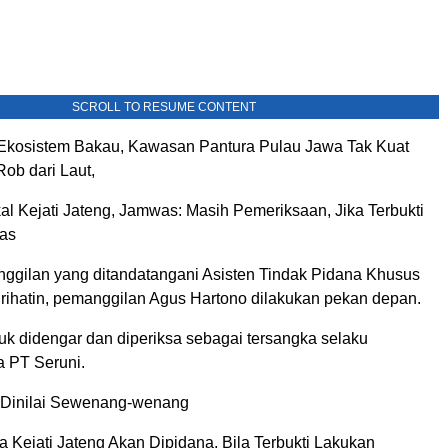
SCROLL TO RESUME CONTENT
 Ekosistem Bakau, Kawasan Pantura Pulau Jawa Tak Kuat
Rob dari Laut,
al Kejati Jateng, Jamwas: Masih Pemeriksaan, Jika Terbukti
gas
nggilan yang ditandatangani Asisten Tindak Pidana Khusus
Prihatin, pemanggilan Agus Hartono dilakukan pekan depan.
tuk didengar dan diperiksa sebagai tersangka selaku
a PT Seruni.
i Dinilai Sewenang-wenang
 Kejati Jateng Akan Dipidana, Bila Terbukti Lakukan