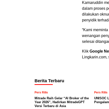
Kamaruddin me
dalam proses p
dilakukan oknu
penyidik terhad
“Kami meminta
wenangan penyi
selesai ditangan
Klik
Google N
Lingkarin.com,
Berita Terbaru
Pers Rilis
Pers Rilis
Mitrade Raih Gelar “AI Broker of the
UNISOC L
Year 2026”, Hadirkan MitradeGPT
Pengalam
Versi Terbaru di Asia