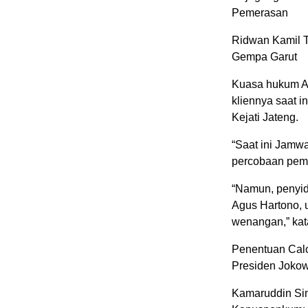
Pemerasan
Ridwan Kamil T
Gempa Garut
Kuasa hukum Ag
kliennya saat 
Kejati Jateng.
“Saat ini Jamw
percobaan peme
“Namun, penyidi
Agus Hartono, u
wenangan,” ka
Penentuan Calo
Presiden Jokow
Kamaruddin Sim