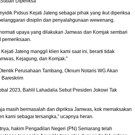
Sudah Diperiksa
yidik Pidsus Kejati Jateng sebagai pihak yang ikut diperiksa
 pelanggaran disiplin dan penyalahgunaan wewenang.
hormati upaya yang dilakukan Jamwas dan Komjak sembari
 pemeriksaan.
Kejati Jateng manggil klien kami saat ini, berarti tidak
amwas, Kejagung, dan Komjak.”
 Otentik Perusahaan Tambang, Oknum Notaris WG Akan
 Bareskrim
obal 2023, Bahlil Lahadalia Sebut Presiden Jokowi Tak
aja masih bermasalah dan dipriksa Jamwas, kok memaksakan
ien kami sebagai tersangka,” ucapnya heran.
jutnya, hakim Pengadilan Negeri (PN) Semarang telah