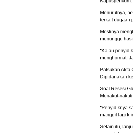
Kapuspenkum: 
Menurutnya, pen
terkait dugaan
Mestinya meng
menunggu hasil
“Kalau penyidik 
menghormati J
Palsukan Akta
Dipidanakan ke
Soal Resesi Gl
Menakut-nakuti
“Penyidiknya s
manggil lagi kl
Selain itu, lan