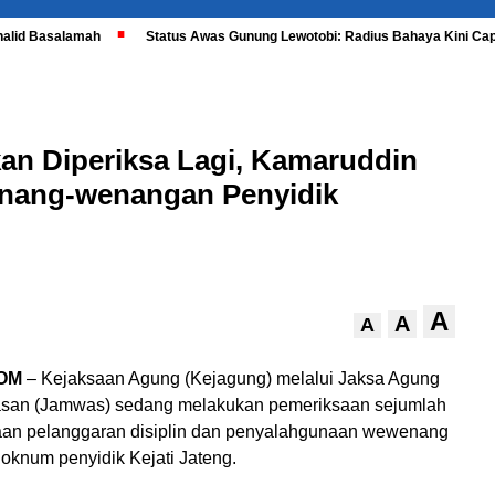
halid Basalamah
Status Awas Gunung Lewotobi: Radius Bahaya Kini Cap
n Diperiksa Lagi, Kamaruddin
enang-wenangan Penyidik
A
A
A
OM
– Kejaksaan Agung (Kejagung) melalui Jaksa Agung
an (Jamwas) sedang melakukan pemeriksaan sejumlah
aan pelanggaran disiplin dan penyalahgunaan wewenang
oknum penyidik Kejati Jateng.