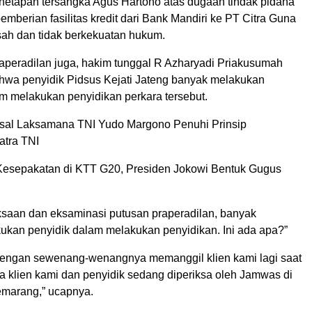
etapan tersangka Agus Hartono atas dugaan tindak pidana
 pemberian fasilitas kredit dari Bank Mandiri ke PT Citra Guna
 sah dan tidak berkekuatan hukum.
raperadilan juga, hakim tunggal R Azharyadi Priakusumah
wa penyidik Pidsus Kejati Jateng banyak melakukan
m melakukan penyidikan perkara tersebut.
sal Laksamana TNI Yudo Margono Penuhi Prinsip
atra TNI
 Kesepakatan di KTT G20, Presiden Jokowi Bentuk Gugus
saan dan eksaminasi putusan praperadilan, banyak
kukan penyidik dalam melakukan penyidikan. Ini ada apa?”
dengan sewenang-wenangnya memanggil klien kami lagi saat
tika klien kami dan penyidik sedang diperiksa oleh Jamwas di
Semarang,” ucapnya.