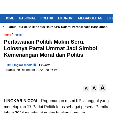
HOME
NASIONAL
POLITIK
EKONOMI
MEGAPOLITAN
LIF
Uhud Tour di Balik Kasus Haji? KPK Dalami Peran Khalid Basalamah
/
Home
Politik
Perlawanan Politik Makin Seru,
Lolosnya Partai Ummat Jadi Simbol
Kemenangan Moral dan Politis
Tim Lingkar Media
- Pewarta
Kamis, 29 Desember 2022
- 20:06 WIB
A
A
A
LINGKARIN.COM
– Pngumuman resmi KPU tanggal yang
menetapkan 17 Partai Politik lolos sebagai peserta Pemilu
tahun 2024 mendapat protes bahkan gugatan.