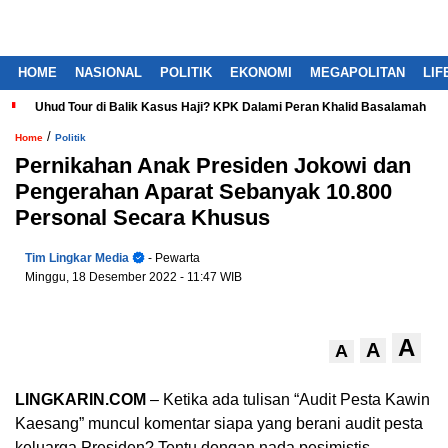
HOME
NASIONAL
POLITIK
EKONOMI
MEGAPOLITAN
LIF
Uhud Tour di Balik Kasus Haji? KPK Dalami Peran Khalid Basalamah
/
Home
Politik
Pernikahan Anak Presiden Jokowi dan
Pengerahan Aparat Sebanyak 10.800
Personal Secara Khusus
Tim Lingkar Media
- Pewarta
Minggu, 18 Desember 2022
- 11:47 WIB
A
A
A
LINGKARIN.COM
– Ketika ada tulisan “Audit Pesta Kawin
Kaesang” muncul komentar siapa yang berani audit pesta
keluarga Presiden? Tentu dengan nada pesimistis.