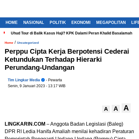
HOME
NASIONAL
POLITIK
EKONOMI
MEGAPOLITAN
LIF
Uhud Tour di Balik Kasus Haji? KPK Dalami Peran Khalid Basalamah
/
Home
Uncategorized
Perppu Cipta Kerja Berpotensi Cederai
Ketundukan Terhadap Hierarki
Perundang-Undangan
Tim Lingkar Media
- Pewarta
Senin, 9 Januari 2023
- 13:17 WIB
A
A
A
LINGKARIN.COM
– Anggota Badan Legislasi (Baleg)
DPR RI Ledia Hanifa Amaliah menilai kehadiran Peraturan
Pemerintah Pengganti Undang-Undang (Perppu) Cipta