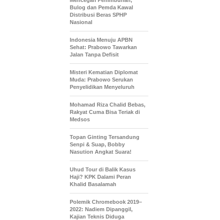
Mencegah Penimbunan,
Bulog dan Pemda Kawal
Distribusi Beras SPHP
Nasional
Indonesia Menuju APBN
Sehat: Prabowo Tawarkan
Jalan Tanpa Defisit
Misteri Kematian Diplomat
Muda: Prabowo Serukan
Penyelidikan Menyeluruh
Mohamad Riza Chalid Bebas,
Rakyat Cuma Bisa Teriak di
Medsos
Topan Ginting Tersandung
Senpi & Suap, Bobby
Nasution Angkat Suara!
Uhud Tour di Balik Kasus
Haji? KPK Dalami Peran
Khalid Basalamah
Polemik Chromebook 2019–
2022: Nadiem Dipanggil,
Kajian Teknis Diduga