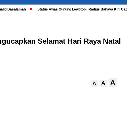
halid Basalamah
Status Awas Gunung Lewotobi: Radius Bahaya Kini Cap
engucapkan Selamat Hari Raya Natal
A
A
A