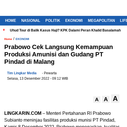
HOME
NASIONAL
POLITIK
EKONOMI
MEGAPOLITAN
LIF
Uhud Tour di Balik Kasus Haji? KPK Dalami Peran Khalid Basalamah
/
Home
EKONOMI
Prabowo Cek Langsung Kemampuan
Produksi Amunisi dan Gudang PT
Pindad di Malang
Tim Lingkar Media
- Pewarta
Selasa, 13 Desember 2022
- 09:12 WIB
A
A
A
LINGKARIN.COM
– Menteri Pertahanan RI Prabowo
Subianto meninjau fasilitas produksi munisi PT Pindad,
Kamis 8 Desember 2022. Prabowo menegaskan, kualitas