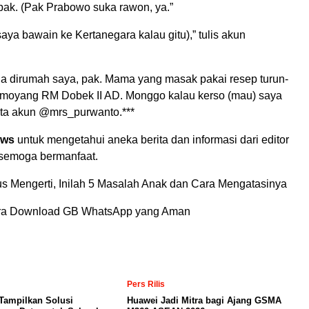
pak. (Pak Prabowo suka rawon, ya.”
ya bawain ke Kertanegara kalau gitu),” tulis akun
da dirumah saya, pak. Mama yang masak pakai resep turun-
moyang RM Dobek II AD. Monggo kalau kerso (mau) saya
kata akun @mrs_purwanto.***
ews
untuk mengetahui aneka berita dan informasi dari editor
 semoga bermanfaat.
s Mengerti, Inilah 5 Masalah Anak dan Cara Mengatasinya
ra Download GB WhatsApp yang Aman
Pers Rilis
Tampilkan Solusi
Huawei Jadi Mitra bagi Ajang GSMA