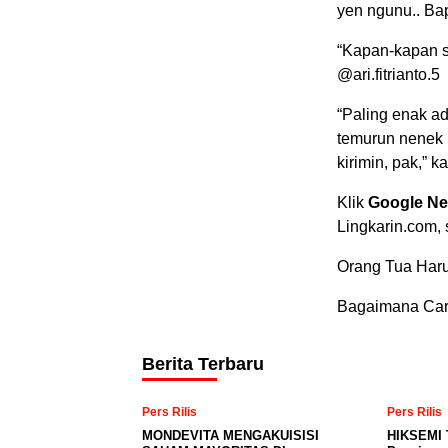
yen ngunu.. Ba
“Kapan-kapan sa
@ari.fitrianto.5
“Paling enak a
temurun nenek 
kirimin, pak,” 
Klik
Google N
Lingkarin.com,
Orang Tua Haru
Bagaimana Ca
Berita Terbaru
Pers Rilis
Pers Rilis
MONDEVITA MENGAKUISISI
HIKSEMI 