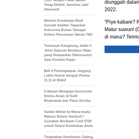
Cuci Tangan Pakai Sabun
diunggah dala
Tetap Efektif, Sanitizer Jadi
2022.
Alternatif
Menteri Kesehatan Budi
“Piye kabare? 
Gunadi Sadikin Tegaskan
Matur suwun! (
Indonesia Bukan Sebagai
Kelinci Percobaan Vaksin TBC
di mana? Terima
Termasuk Kangkung, Inilah 5
Jenis Sayuran Berdaun Hijau
yang Disarankan Dikonsumsi
Saat Kondisi Hujan
Beli 4 Perlengkapan Jogging
Lebih Hemat dengan Promo
11.11 di Blibli!
5 Alasan Mengapa Sunscreen
Emina Aman di Kulit
Berjerawat dan Patut Dicoba
Sudah Ikhtiar ke Mana-mana
Namun Belum Sembuh?
Gunakan BioSaver Card 5758
untuk Solusi Kesehatan Anda
Tingkatkan Kesehatan Tulang,