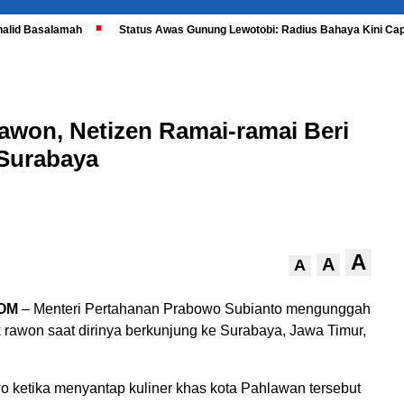
halid Basalamah
Status Awas Gunung Lewotobi: Radius Bahaya Kini Cap
won, Netizen Ramai-ramai Beri
Surabaya
A
A
A
OM
– Menteri Pertahanan Prabowo Subianto mengunggah
 rawon saat dirinya berkunjung ke Surabaya, Jawa Timur,
ketika menyantap kuliner khas kota Pahlawan tersebut