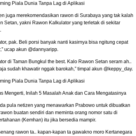
ming Piala Dunia Tanpa Lag di Aplikasi
en juga merekomendasikan rawon di Surabaya yang tak kalah
 Setan, yakni Rawon Kalkulator yang terletak di sekitar
.
or, pak. Beli porsi banyak nanti kasirnya bisa ngitung cepat
r,” ucap akun @dannyaripp.
tor di Taman Bungkul the best. Kalo Rawon Setan seram ah..
aja sudah khawatir nggak barokah,” timpal akun @keppy_day.
ming Piala Dunia Tanpa Lag di Aplikasi
s Mengerti, Inilah 5 Masalah Anak dan Cara Mengatasinya
 ada pula netizen yang menawarkan Prabowo untuk dibuatkan
 rawon buatan sendiri dan meminta orang nomor satu di
rtahanan (Kemhan) itu jika bersedia mampir.
enang rawon ta.. kapan-kapan ta gawakno moro Kertanegara