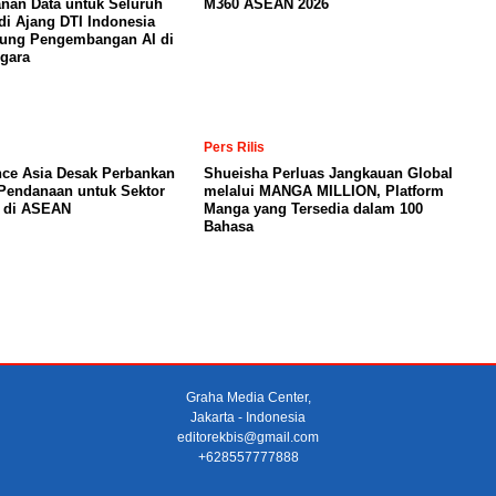
nan Data untuk Seluruh
M360 ASEAN 2026
di Ajang DTI Indonesia
kung Pengembangan AI di
gara
Pers Rilis
nce Asia Desak Perbankan
Shueisha Perluas Jangkauan Global
Pendanaan untuk Sektor
melalui MANGA MILLION, Platform
a di ASEAN
Manga yang Tersedia dalam 100
Bahasa
Graha Media Center,
Jakarta - Indonesia
editorekbis@gmail.com
+628557777888