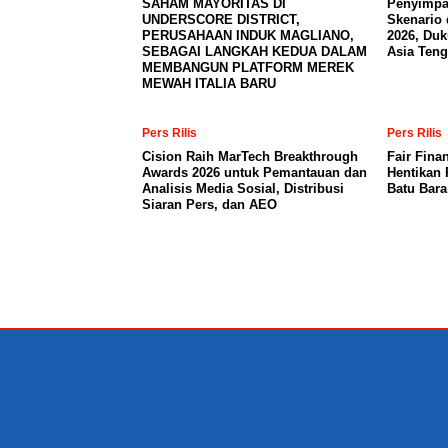
SAHAM MAYORITAS DI
Penyimpa
UNDERSCORE DISTRICT,
Skenario 
PERUSAHAAN INDUK MAGLIANO,
2026, Du
SEBAGAI LANGKAH KEDUA DALAM
Asia Teng
MEMBANGUN PLATFORM MEREK
MEWAH ITALIA BARU
Pers Rilis
Pers Rilis
Cision Raih MarTech Breakthrough
Fair Fina
Awards 2026 untuk Pemantauan dan
Hentikan 
Analisis Media Sosial, Distribusi
Batu Bar
Siaran Pers, dan AEO