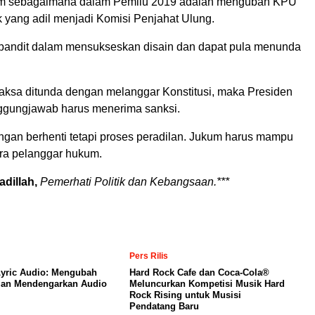
rezim sebagaimana dalam Pemilu 2019 adalah mengubah KPU
tik yang adil menjadi Komisi Penjahat Ulung.
bandit dalam mensukseskan disain dan dapat pula menunda
paksa ditunda dengan melanggar Konstitusi, maka Presiden
ggungjawab harus menerima sanksi.
ngan berhenti tetapi proses peradilan. Jukum harus mampu
a pelanggar hukum.
adillah,
Pemerhati Politik dan Kebangsaan.***
Pers Rilis
yric Audio: Mengubah
Hard Rock Cafe dan Coca-Cola®
an Mendengarkan Audio
Meluncurkan Kompetisi Musik Hard
Rock Rising untuk Musisi
Pendatang Baru