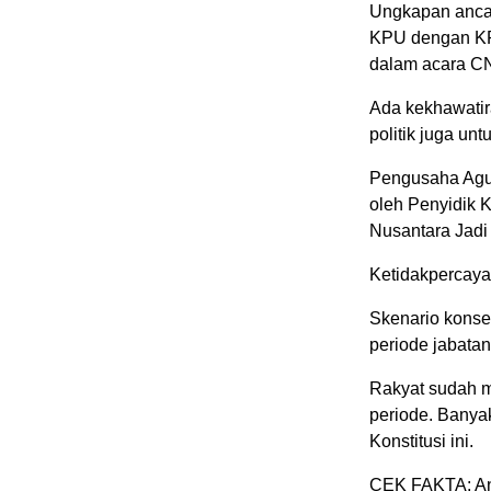
Ungkapan ancam
KPU dengan KPU
dalam acara C
Ada kekhawatir
politik juga un
Pengusaha Agus
oleh Penyidik 
Nusantara Jadi
Ketidakpercay
Skenario konse
periode jabatan
Rakyat sudah 
periode. Banya
Konstitusi ini.
CEK FAKTA: Ani