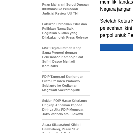
memiliki landa
Puan Maharani Soroti Dugaan
Negara jangan 
Intimidasi ke Pemohon
Judicial Review UU TNI
Setelah Ketua 
Lakukan Perbaikan Citra dan
pelecehan, kini
Pulihkan Nama Baik,
Beginilah 5 Jalan yang
parpol untuk P
Dilakukan oleh Press Release
MNC Digital Pernah Kerja
Sama Properti dengan
Perusahaan Kamboja Saat
Sufmi Dasco Menjadi
Komisaris
PDIP Tanggapi Kunjungan
Putra Presiden Prabowo
Subianto ke Kediaman
Megawati Soekarnoputri
Sekjen PDIP Hasto Kristianto
Ungkap Ancaman kepada
Dirinya Jika PDIP Memecat
Joko Widodo atau Jokowi
Acara Silaturahmi KIM di
Hambalang, Pesan SBY: