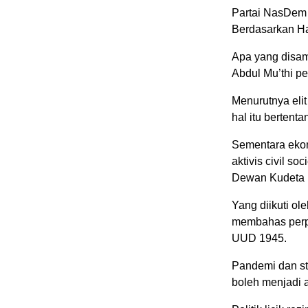
Partai NasDem 
Berdasarkan Ha
Apa yang disa
Abdul Mu’thi pe
Menurutnya eli
hal itu bertent
Sementara ekon
aktivis civil s
Dewan Kudeta K
Yang diikuti ol
membahas perp
UUD 1945.
Pandemi dan st
boleh menjadi 