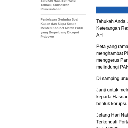
Satukan Hati, Beri yang
Terbaik, Sukseskan
Pemerintahan!
Penjelasan Gerindra Soal
Tahukah Anda, 
Kapan dan Siapa Sosok
Keterangan Re
Menteri Kabinet Merah Putih
yang Berpeluang Dicopot
AH
Prabowo
Peta yang rama
menghambat PK
menggerus Part
melindungi PA
Di samping uru
Janji untuk me
kepada Hasnaen
bentuk korupsi.
Jelang Hari Na
Terkendali Por