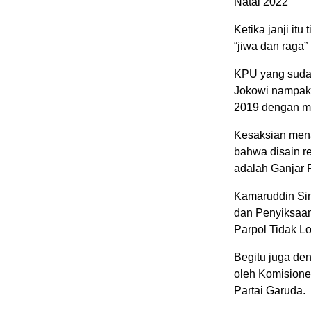
Natal 2022
Ketika janji it
“jiwa dan raga
KPU yang sudah
Jokowi nampak
2019 dengan m
Kesaksian mena
bahwa disain r
adalah Ganjar 
Kamaruddin Sim
dan Penyiksaan
Parpol Tidak Lo
Begitu juga de
oleh Komisione
Partai Garuda.