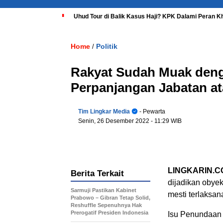
Uhud Tour di Balik Kasus Haji? KPK Dalami Peran K
Home
Politik
/
Rakyat Sudah Muak den
Perpanjangan Jabatan at
Tim Lingkar Media
- Pewarta
Senin, 26 Desember 2022
- 11:29 WIB
LINGKARIN.C
Berita Terkait
dijadikan obye
Sarmuji Pastikan Kabinet
mesti terlaksan
Prabowo – Gibran Tetap Solid,
Reshuffle Sepenuhnya Hak
Prerogatif Presiden Indonesia
Isu Penundaan 