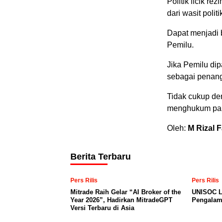
Politik licik 
dari wasit poli
Dapat menjadi 
Pemilu.
Jika Pemilu di
sebagai penan
Tidak cukup de
menghukum par
Oleh:
M Rizal F
Berita Terbaru
Pers Rilis
Pers Rilis
Mitrade Raih Gelar “AI Broker of the
UNISOC L
Year 2026”, Hadirkan MitradeGPT
Pengalam
Versi Terbaru di Asia