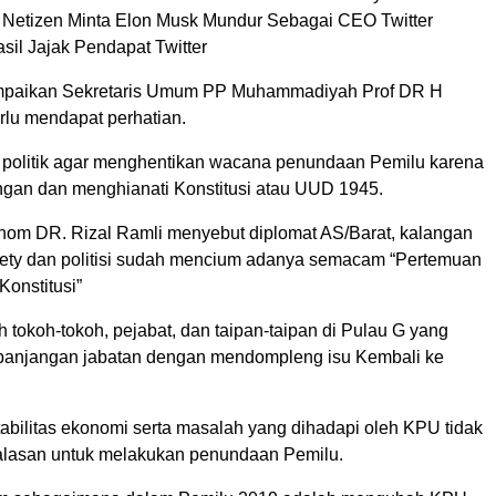
Netizen Minta Elon Musk Mundur Sebagai CEO Twitter
sil Jajak Pendapat Twitter
mpaikan Sekretaris Umum PP Muhammadiyah Prof DR H
rlu mendapat perhatian.
t politik agar menghentikan wacana penundaan Pemilu karena
angan dan menghianati Konstitusi atau UUD 1945.
om DR. Rizal Ramli menyebut diplomat AS/Barat, kalangan
ociety dan politisi sudah mencium adanya semacam “Pertemuan
onstitusi”
eh tokoh-tokoh, pejabat, dan taipan-taipan di Pulau G yang
anjangan jabatan dengan mendompleng isu Kembali ke
abilitas ekonomi serta masalah yang dihadapi oleh KPU tidak
alasan untuk melakukan penundaan Pemilu.