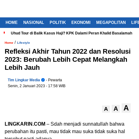
HOME
NASIONAL
POLITIK
EKONOMI
MEGAPOLITAN
LIF
Uhud Tour di Balik Kasus Haji? KPK Dalami Peran Khalid Basalamah
/
Home
Lifestyle
Refleksi Akhir Tahun 2022 dan Resolusi
2023: Berubah Lebih Cepat Melangkah
Lebih Jauh
Tim Lingkar Media
- Pewarta
Senin, 2 Januari 2023
- 17:58 WIB
A
A
A
LINGKARIN.COM
– Sdah menjadi sunnatullah bahwa
perubahan itu pasti, mau tidak mau suka tidak suka hal
tersebut pasti adanya.