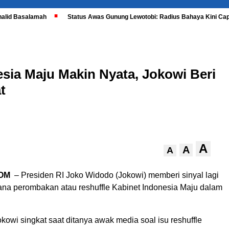
halid Basalamah
Status Awas Gunung Lewotobi: Radius Bahaya Kini Cap
esia Maju Makin Nyata, Jokowi Beri
t
A
A
A
OM
– Presiden RI Joko Widodo (Jokowi) memberi sinyal lagi
na perombakan atau reshuffle Kabinet Indonesia Maju dalam
okowi singkat saat ditanya awak media soal isu reshuffle