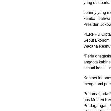
yang disebarka
Johnny yang m
kembali bahwa 
Presiden Jokow
PERPPU Cipta 
Sebut Ekonomi 
Wacana Reshuff
“Perlu ditega
anggota kabine
sesuai konstitus
Kabinet Indone
mengalami pero
Pertama pada 2
pos Menteri Kes
Perdagangan, M