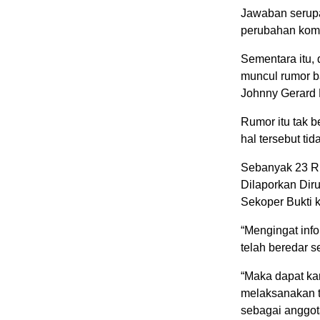
Jawaban serupa
perubahan kompo
Sementara itu, 
muncul rumor b
Johnny Gerard 
Rumor itu tak 
hal tersebut tid
Sebanyak 23 R
Dilaporkan Dir
Sekoper Bukti 
“Mengingat inf
telah beredar s
“Maka dapat ka
melaksanakan t
sebagai anggot