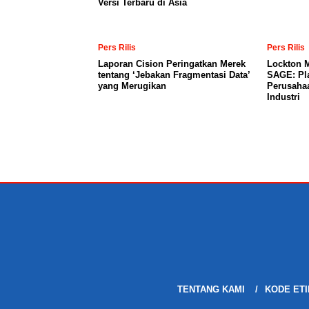
Versi Terbaru di Asia
Pers Rilis
Pers Rilis
Laporan Cision Peringatkan Merek
Lockton 
tentang ‘Jebakan Fragmentasi Data’
SAGE: Pl
yang Merugikan
Perusaha
Industri
TENTANG KAMI
KODE ETI