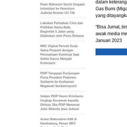
dalam keterang
Puan Maharani Soroti Dugaan
Gas Bumi (Miga
Intimidasi ke Pemohon
Judicial Review UU TNI
yang ditayangk
Lakukan Perbaikan Citra dan
“Bisa Jumat, bi
Pulihkan Nama Baik,
Beginilah 5 Jalan yang
awak media me
Dilakukan oleh Press Release
Januari 2023
MNC Digital Pernah Kerja
Sama Properti dengan
Perusahaan Kamboja Saat
Sufmi Dasco Menjadi
Komisaris
PDIP Tanggapi Kunjungan
Putra Presiden Prabowo
Subianto ke Kediaman
Megawati Soekarnoputri
Sekjen PDIP Hasto Kristianto
Ungkap Ancaman kepada
Dirinya Jika PDIP Memecat
Joko Widodo atau Jokowi
Acara Silaturahmi KIM di
Hambalang, Pesan SBY: