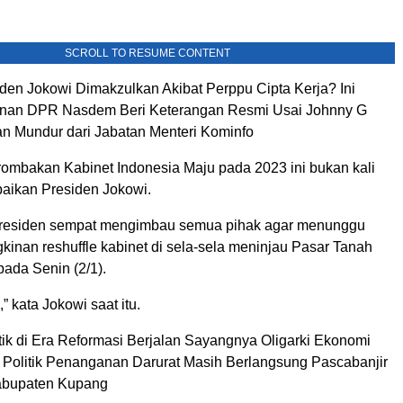
SCROLL TO RESUME CONTENT
den Jokowi Dimakzulkan Akibat Perppu Cipta Kerja? Ini
nan DPR Nasdem Beri Keterangan Resmi Usai Johnny G
an Mundur dari Jabatan Menteri Kominfo
ombakan Kabinet Indonesia Maju pada 2023 ini bukan kali
aikan Presiden Jokowi.
residen sempat mengimbau semua pihak agar menunggu
inan reshuffle kabinet di sela-sela meninjau Pasar Tanah
ada Senin (2/1).
” kata Jokowi saat itu.
tik di Era Reformasi Berjalan Sayangnya Oligarki Ekonomi
Politik Penanganan Darurat Masih Berlangsung Pascabanjir
abupaten Kupang