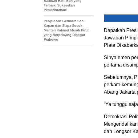
Satukan Hati, Beri yang
Terbaik, Sukseskan
Pemerintahan!
Penjelasan Gerindra Soal
Kapan dan Siapa Sosok
Dapatkah Presi
Menteri Kabinet Merah Putih
yang Berpeluang Dicopot
Jawaban Pimpi
Prabowo
Plate Dikabark
Sinyalemen per
pertama disamp
Sebelumnya, P
perkara kemungk
Abang Jakarta p
“Ya tunggu saja,
Demokrasi Poli
Mengendalikan 
dan Longsor K