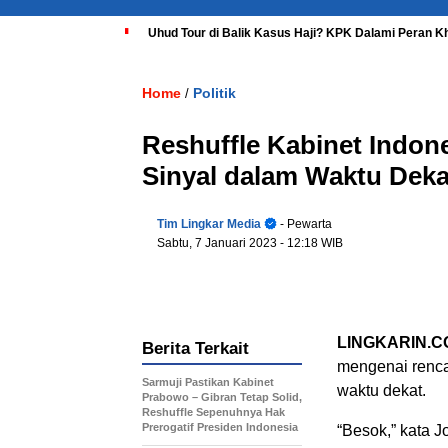
Uhud Tour di Balik Kasus Haji? KPK Dalami Peran K
Home
Politik
/
Reshuffle Kabinet Indon
Sinyal dalam Waktu Deka
Tim Lingkar Media
- Pewarta
Sabtu, 7 Januari 2023
- 12:18 WIB
LINGKARIN.C
Berita Terkait
mengenai renca
Sarmuji Pastikan Kabinet
waktu dekat.
Prabowo – Gibran Tetap Solid,
Reshuffle Sepenuhnya Hak
Prerogatif Presiden Indonesia
“Besok,” kata J