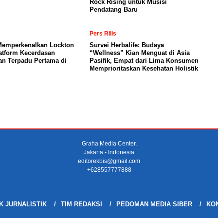
Rock Rising untuk Musisi
Pendatang Baru
Pers Rilis
Memperkenalkan Lockton
Survei Herbalife: Budaya
atform Kecerdasan
“Wellness” Kian Menguat di Asia
an Terpadu Pertama di
Pasifik, Empat dari Lima Konsumen
Memprioritaskan Kesehatan Holistik
Graha Media Center,
Jakarta - Indonesia
editorekbis@gmail.com
+628557777888
K JURNALISTIK
TIM REDAKSI
PEDOMAN MEDIA SIBER
KON