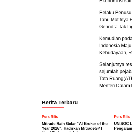
Ekonomi Kreatif
Pelaku Penusuk
Tahu Motifnya 
Gerindra Tak In
Kemudian pada 
Indonesia Maju
Kebudayaan, Ri
Selanjutnya res
sejumlah pejab
Tata Ruang(ATR
Menteri Dalam 
Berita Terbaru
Pers Rilis
Pers Rilis
Mitrade Raih Gelar “AI Broker of the
UNISOC L
Year 2026”, Hadirkan MitradeGPT
Pengalam