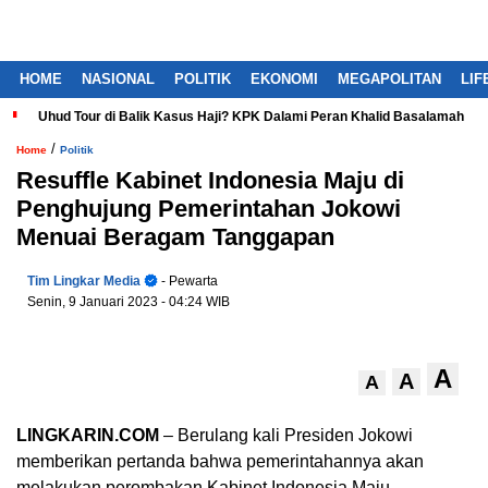
HOME
NASIONAL
POLITIK
EKONOMI
MEGAPOLITAN
LIF
Uhud Tour di Balik Kasus Haji? KPK Dalami Peran Khalid Basalamah
/
Home
Politik
Resuffle Kabinet Indonesia Maju di
Penghujung Pemerintahan Jokowi
Menuai Beragam Tanggapan
Tim Lingkar Media
- Pewarta
Senin, 9 Januari 2023
- 04:24 WIB
A
A
A
LINGKARIN.COM
– Berulang kali Presiden Jokowi
memberikan pertanda bahwa pemerintahannya akan
melakukan perombakan Kabinet Indonesia Maju.