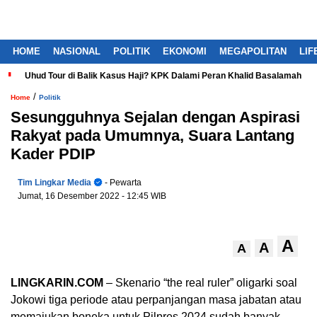
HOME
NASIONAL
POLITIK
EKONOMI
MEGAPOLITAN
LIF
Uhud Tour di Balik Kasus Haji? KPK Dalami Peran Khalid Basalamah
/
Home
Politik
Sesungguhnya Sejalan dengan Aspirasi
Rakyat pada Umumnya, Suara Lantang
Kader PDIP
Tim Lingkar Media
- Pewarta
Jumat, 16 Desember 2022
- 12:45 WIB
A
A
A
LINGKARIN.COM
– Skenario “the real ruler” oligarki soal
Jokowi tiga periode atau perpanjangan masa jabatan atau
memajukan boneka untuk Pilpres 2024 sudah banyak