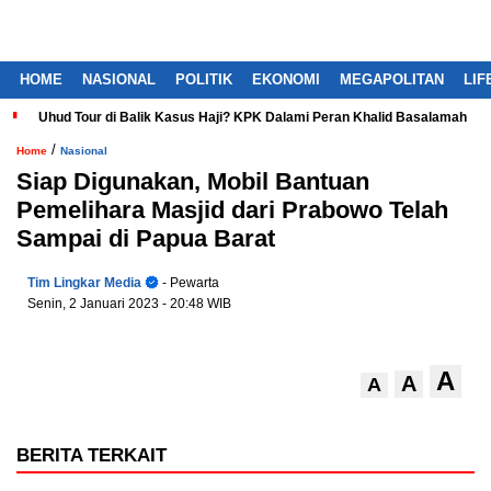
HOME
NASIONAL
POLITIK
EKONOMI
MEGAPOLITAN
LIF
Uhud Tour di Balik Kasus Haji? KPK Dalami Peran Khalid Basalamah
/
Home
Nasional
Siap Digunakan, Mobil Bantuan
Pemelihara Masjid dari Prabowo Telah
Sampai di Papua Barat
Tim Lingkar Media
- Pewarta
Senin, 2 Januari 2023
- 20:48 WIB
A
A
A
BERITA TERKAIT