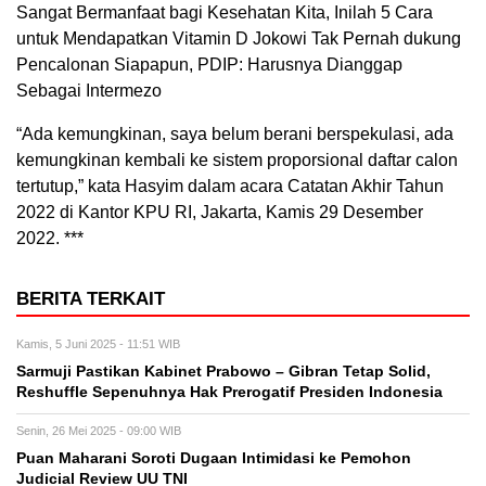
Sangat Bermanfaat bagi Kesehatan Kita, Inilah 5 Cara
untuk Mendapatkan Vitamin D Jokowi Tak Pernah dukung
Pencalonan Siapapun, PDIP: Harusnya Dianggap
Sebagai Intermezo
“Ada kemungkinan, saya belum berani berspekulasi, ada
kemungkinan kembali ke sistem proporsional daftar calon
tertutup,” kata Hasyim dalam acara Catatan Akhir Tahun
2022 di Kantor KPU RI, Jakarta, Kamis 29 Desember
2022. ***
BERITA TERKAIT
Kamis, 5 Juni 2025 - 11:51 WIB
Sarmuji Pastikan Kabinet Prabowo – Gibran Tetap Solid,
Reshuffle Sepenuhnya Hak Prerogatif Presiden Indonesia
Senin, 26 Mei 2025 - 09:00 WIB
Puan Maharani Soroti Dugaan Intimidasi ke Pemohon
Judicial Review UU TNI