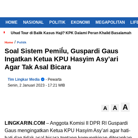
HOME
NASIONAL
POLITIK
EKONOMI
MEGAPOLITAN
LIF
Uhud Tour di Balik Kasus Haji? KPK Dalami Peran Khalid Basalamah
/
Home
Politik
Soal Sistem Pemiĺu, Guspardi Gaus
Ingatkan Ketua KPU Hasyim Asy’ari
Agar Tak Asal Bicara
Tim Lingkar Media
- Pewarta
Senin, 2 Januari 2023
- 17:21 WIB
A
A
A
LINGKARIN.COM
– Anggota Komisi II DPR RI Guspardi
Gaus mengingatkan Ketua KPU Hasyim Asy’ari agar hati-
hati dan tidak asal bicara tentang kemungkinan diterapkan