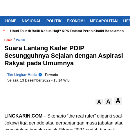
HOME
NASIONAL
POLITIK
EKONOMI
MEGAPOLITAN
LIF
Uhud Tour di Balik Kasus Haji? KPK Dalami Peran Khalid Basalamah
/
Home
Politik
Suara Lantang Kader PDIP
Sesungguhnya Sejalan dengan Aspirasi
Rakyat pada Umumnya
Tim Lingkar Media
- Pewarta
Selasa, 13 Desember 2022
- 15:14 WIB
A
A
A
LINGKARIN.COM
– Skenario “the real ruler” oligarki soal
Jokowi tiga periode atau perpanjangan masa jabatan atau
memajukan boneka untuk Pilpres 2024 sudah banyak