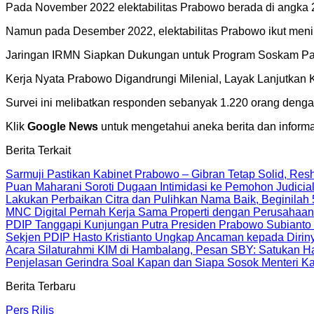
Pada November 2022 elektabilitas Prabowo berada di angka 2
Namun pada Desember 2022, elektabilitas Prabowo ikut menin
Jaringan IRMN Siapkan Dukungan untuk Program Soskam Para
Kerja Nyata Prabowo Digandrungi Milenial, Layak Lanjutkan
Survei ini melibatkan responden sebanyak 1.220 orang dengan
Klik
Google News
untuk mengetahui aneka berita dan informa
Berita Terkait
Sarmuji Pastikan Kabinet Prabowo – Gibran Tetap Solid, Res
Puan Maharani Soroti Dugaan Intimidasi ke Pemohon Judici
Lakukan Perbaikan Citra dan Pulihkan Nama Baik, Beginilah 
MNC Digital Pernah Kerja Sama Properti dengan Perusahaan
PDIP Tanggapi Kunjungan Putra Presiden Prabowo Subianto
Sekjen PDIP Hasto Kristianto Ungkap Ancaman kepada Dirin
Acara Silaturahmi KIM di Hambalang, Pesan SBY: Satukan Hat
Penjelasan Gerindra Soal Kapan dan Siapa Sosok Menteri K
Berita Terbaru
Pers Rilis