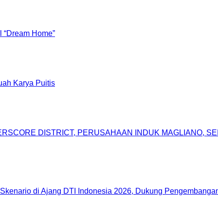
al “Dream Home”
ah Karya Puitis
DERSCORE DISTRICT, PERUSAHAAN INDUK MAGLIANO, 
Skenario di Ajang DTI Indonesia 2026, Dukung Pengembangan 