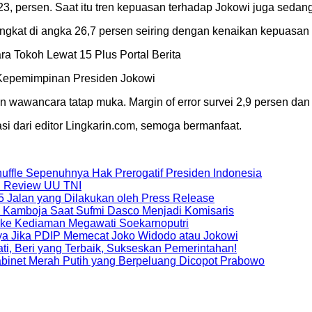
3, persen. Saat itu tren kepuasan terhadap Jokowi juga sedan
gkat di angka 26,7 persen seiring dengan kenaikan kepuasan 
 Tokoh Lewat 15 Plus Portal Berita
 Kepemimpinan Presiden Jokowi
 wawancara tatap muka. Margin of error survei 2,9 persen dan 
si dari editor Lingkarin.com, semoga bermanfaat.
huffle Sepenuhnya Hak Prerogatif Presiden Indonesia
al Review UU TNI
5 Jalan yang Dilakukan oleh Press Release
 Kamboja Saat Sufmi Dasco Menjadi Komisaris
 ke Kediaman Megawati Soekarnoputri
ya Jika PDIP Memecat Joko Widodo atau Jokowi
i, Beri yang Terbaik, Sukseskan Pemerintahan!
abinet Merah Putih yang Berpeluang Dicopot Prabowo