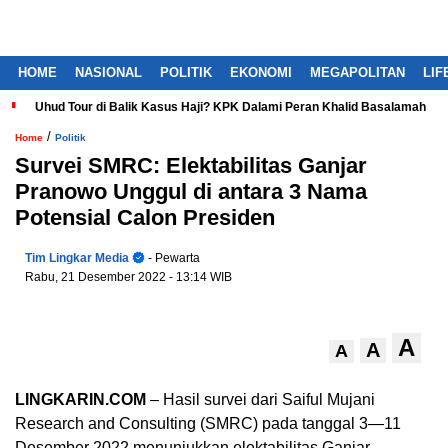
HOME
NASIONAL
POLITIK
EKONOMI
MEGAPOLITAN
LIF
Uhud Tour di Balik Kasus Haji? KPK Dalami Peran Khalid Basalamah
/
Home
Politik
Survei SMRC: Elektabilitas Ganjar
Pranowo Unggul di antara 3 Nama
Potensial Calon Presiden
Tim Lingkar Media
- Pewarta
Rabu, 21 Desember 2022
- 13:14 WIB
A
A
A
LINGKARIN.COM
– Hasil survei dari Saiful Mujani
Research and Consulting (SMRC) pada tanggal 3—11
Desember 2022 menunjukkan elektabilitas Ganjar