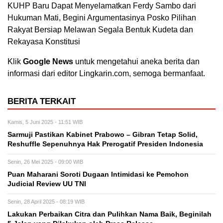
KUHP Baru Dapat Menyelamatkan Ferdy Sambo dari
Hukuman Mati, Begini Argumentasinya Posko Pilihan
Rakyat Bersiap Melawan Segala Bentuk Kudeta dan
Rekayasa Konstitusi
Klik
Google News
untuk mengetahui aneka berita dan
informasi dari editor Lingkarin.com, semoga bermanfaat.
BERITA TERKAIT
Kamis, 5 Juni 2025 - 11:51 WIB
Sarmuji Pastikan Kabinet Prabowo – Gibran Tetap Solid,
Reshuffle Sepenuhnya Hak Prerogatif Presiden Indonesia
Senin, 26 Mei 2025 - 09:00 WIB
Puan Maharani Soroti Dugaan Intimidasi ke Pemohon
Judicial Review UU TNI
Senin, 28 April 2025 - 08:19 WIB
Lakukan Perbaikan Citra dan Pulihkan Nama Baik, Beginilah