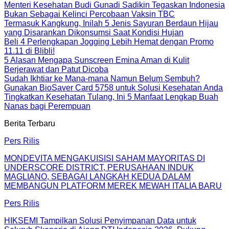
Menteri Kesehatan Budi Gunadi Sadikin Tegaskan Indonesia
Bukan Sebagai Kelinci Percobaan Vaksin TBC
Termasuk Kangkung, Inilah 5 Jenis Sayuran Berdaun Hijau
yang Disarankan Dikonsumsi Saat Kondisi Hujan
Beli 4 Perlengkapan Jogging Lebih Hemat dengan Promo
11.11 di Blibli!
5 Alasan Mengapa Sunscreen Emina Aman di Kulit
Berjerawat dan Patut Dicoba
Sudah Ikhtiar ke Mana-mana Namun Belum Sembuh?
Gunakan BioSaver Card 5758 untuk Solusi Kesehatan Anda
Tingkatkan Kesehatan Tulang, Ini 5 Manfaat Lengkap Buah
Nanas bagi Perempuan
Berita Terbaru
Pers Rilis
MONDEVITA MENGAKUISISI SAHAM MAYORITAS DI
UNDERSCORE DISTRICT, PERUSAHAAN INDUK
MAGLIANO, SEBAGAI LANGKAH KEDUA DALAM
MEMBANGUN PLATFORM MEREK MEWAH ITALIA BARU
Pers Rilis
HIKSEMI Tampilkan Solusi Penyimpanan Data untuk