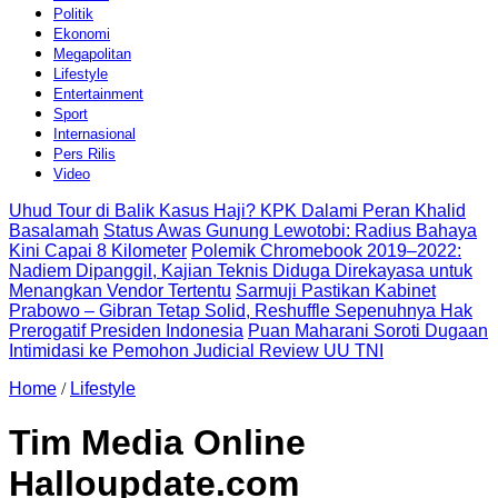
Politik
Ekonomi
Megapolitan
Lifestyle
Entertainment
Sport
Internasional
Pers Rilis
Video
Uhud Tour di Balik Kasus Haji? KPK Dalami Peran Khalid
Basalamah
Status Awas Gunung Lewotobi: Radius Bahaya
Kini Capai 8 Kilometer
Polemik Chromebook 2019–2022:
Nadiem Dipanggil, Kajian Teknis Diduga Direkayasa untuk
Menangkan Vendor Tertentu
Sarmuji Pastikan Kabinet
Prabowo – Gibran Tetap Solid, Reshuffle Sepenuhnya Hak
Prerogatif Presiden Indonesia
Puan Maharani Soroti Dugaan
Intimidasi ke Pemohon Judicial Review UU TNI
Home
/
Lifestyle
Tim Media Online
Halloupdate.com