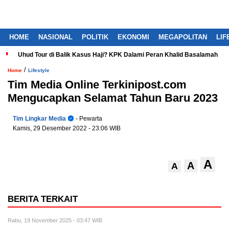
HOME
NASIONAL
POLITIK
EKONOMI
MEGAPOLITAN
LIF
Uhud Tour di Balik Kasus Haji? KPK Dalami Peran Khalid Basalamah
/
Home
Lifestyle
Tim Media Online Terkinipost.com
Mengucapkan Selamat Tahun Baru 2023
Tim Lingkar Media
- Pewarta
Kamis, 29 Desember 2022
- 23:06 WIB
A
A
A
BERITA TERKAIT
Rabu, 19 November 2025 - 03:47 WIB