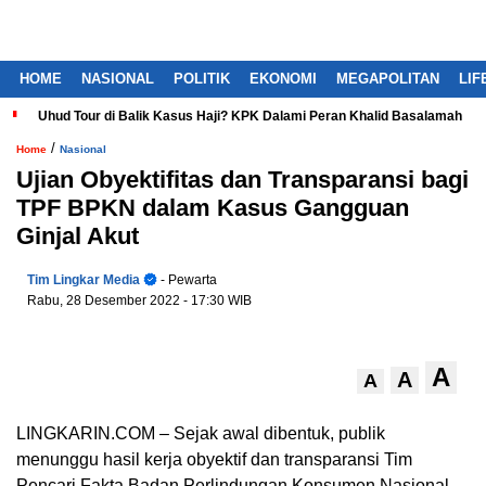
HOME
NASIONAL
POLITIK
EKONOMI
MEGAPOLITAN
LIF
Uhud Tour di Balik Kasus Haji? KPK Dalami Peran Khalid Basalamah
/
Home
Nasional
Ujian Obyektifitas dan Transparansi bagi
TPF BPKN dalam Kasus Gangguan
Ginjal Akut
Tim Lingkar Media
- Pewarta
Rabu, 28 Desember 2022
- 17:30 WIB
A
A
A
LINGKARIN.COM – Sejak awal dibentuk, publik
menunggu hasil kerja obyektif dan transparansi Tim
Pencari Fakta Badan Perlindungan Konsumen Nasional