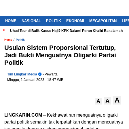
HOME
NASIONAL
POLITIK
EKONOMI
MEGAPOLITAN
LIF
Uhud Tour di Balik Kasus Haji? KPK Dalami Peran Khalid Basalamah
/
Home
Politik
Usulan Sistem Proporsional Tertutup,
Jadi Bukti Menguatnya Oligarki Partai
Politik
Tim Lingkar Media
- Pewarta
Minggu, 1 Januari 2023
- 18:47 WIB
A
A
A
LINGKARIN.COM
– Kekhawatiran menguatnya oligarki
partai politik semakin tak terpatahkan dengan mencuatnya
isu pemilu dengan sistem proporsional tertutup.