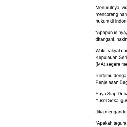
Menurutnya, vi
mencoreng nam
hukum di Indon
“Apapun isinya
ditangani, hak
Wakil rakyat dar
Kepulauan Seri
(MA) segera men
Bertemu dengan
Penjelasan Beg
Saya Siap Deb
Yusril Sekaligu
Jika mengandun
“Apakah teguran