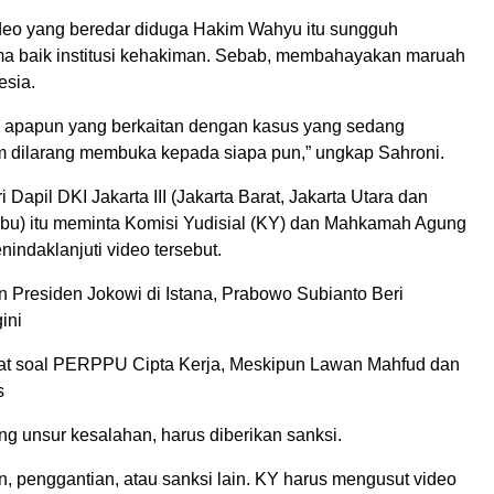
deo yang beredar diduga Hakim Wahyu itu sungguh
a baik institusi kehakiman. Sebab, membahayakan maruah
esia.
, apapun yang berkaitan dengan kasus yang sedang
im dilarang membuka kepada siapa pun,” ungkap Sahroni.
i Dapil DKI Jakarta III (Jakarta Barat, Jakarta Utara dan
bu) itu meminta Komisi Yudisial (KY) dan Mahkamah Agung
indaklanjuti video tersebut.
 Presiden Jokowi di Istana, Prabowo Subianto Beri
ini
at soal PERPPU Cipta Kerja, Meskipun Lawan Mahfud dan
s
g unsur kesalahan, harus diberikan sanksi.
, penggantian, atau sanksi lain. KY harus mengusut video