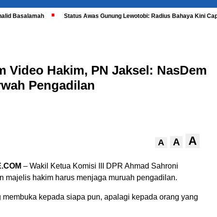
halid Basalamah
Status Awas Gunung Lewotobi: Radius Bahaya Kini Cap
m Video Hakim, PN Jaksel: NasDem
rwah Pengadilan
A
A
A
.COM
– Wakil Ketua Komisi III DPR Ahmad Sahroni
 majelis hakim harus menjaga muruah pengadilan.
g membuka kepada siapa pun, apalagi kepada orang yang