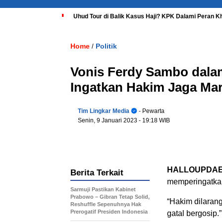
Uhud Tour di Balik Kasus Haji? KPK Dalami Peran K
Home
Politik
/
Vonis Ferdy Sambo dala
Ingatkan Hakim Jaga Ma
Tim Lingkar Media
- Pewarta
Senin, 9 Januari 2023
- 19:18 WIB
HALLOUPDAE
Berita Terkait
memperingatkan
Sarmuji Pastikan Kabinet
Prabowo – Gibran Tetap Solid,
“Hakim dilaran
Reshuffle Sepenuhnya Hak
Prerogatif Presiden Indonesia
gatal bergosip.”