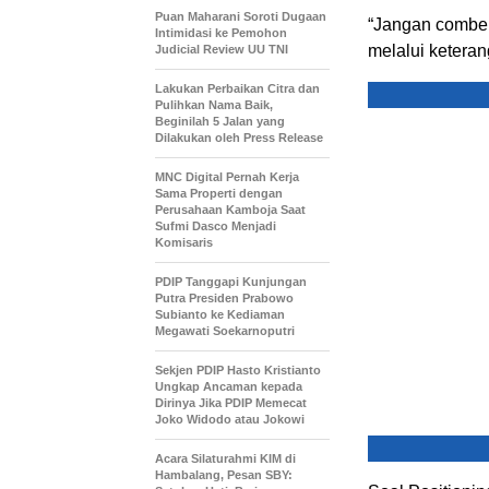
Puan Maharani Soroti Dugaan
“Jangan comber
Intimidasi ke Pemohon
melalui ketera
Judicial Review UU TNI
Lakukan Perbaikan Citra dan
Pulihkan Nama Baik,
Beginilah 5 Jalan yang
Dilakukan oleh Press Release
MNC Digital Pernah Kerja
Sama Properti dengan
Perusahaan Kamboja Saat
Sufmi Dasco Menjadi
Komisaris
PDIP Tanggapi Kunjungan
Putra Presiden Prabowo
Subianto ke Kediaman
Megawati Soekarnoputri
Sekjen PDIP Hasto Kristianto
Ungkap Ancaman kepada
Dirinya Jika PDIP Memecat
Joko Widodo atau Jokowi
Acara Silaturahmi KIM di
Hambalang, Pesan SBY: