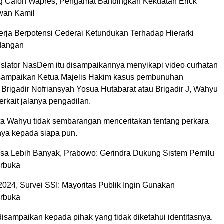
ng Calon Wapres, Pengamat Bandingkan Kekuatan Erick
wan Kamil
erja Berpotensi Cederai Ketundukan Terhadap Hierarki
dangan
islator NasDem itu disampaikannya menyikapi video curhatan
isampaikan Ketua Majelis Hakim kasus pembunuhan
Brigadir Nofriansyah Yosua Hutabarat atau Brigadir J, Wahyu
rkait jalanya pengadilan.
a Wahyu tidak sembarangan menceritakan tentang perkara
nya kepada siapa pun.
isa Lebih Banyak, Prabowo: Gerindra Dukung Sistem Pemilu
erbuka
2024, Survei SSI: Mayoritas Publik Ingin Gunakan
erbuka
 disampaikan kepada pihak yang tidak diketahui identitasnya.