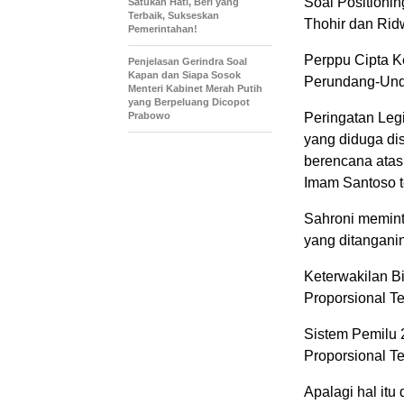
Soal Positioni
Satukan Hati, Beri yang
Terbaik, Sukseskan
Thohir dan Rid
Pemerintahan!
Perppu Cipta K
Penjelasan Gerindra Soal
Kapan dan Siapa Sosok
Perundang-Un
Menteri Kabinet Merah Putih
yang Berpeluang Dicopot
Prabowo
Peringatan Leg
yang diduga d
berencana atas 
Imam Santoso te
Sahroni memint
yang ditangani
Keterwakilan B
Proporsional T
Sistem Pemilu 
Proporsional T
Apalagi hal itu