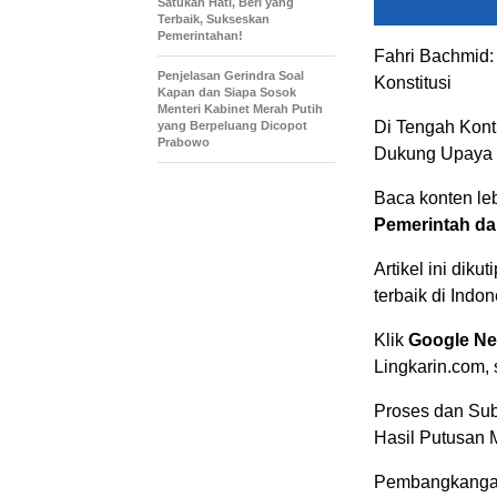
Satukan Hati, Beri yang
Terbaik, Sukseskan
Pemerintahan!
Fahri Bachmid: 
Penjelasan Gerindra Soal
Konstitusi
Kapan dan Siapa Sosok
Menteri Kabinet Merah Putih
Di Tengah Kont
yang Berpeluang Dicopot
Prabowo
Dukung Upaya 
Baca konten lebi
Pemerintah dal
Artikel ini diku
terbaik di Indon
Klik
Google N
Lingkarin.com,
Proses dan Sub
Hasil Putusan
Pembangkangan