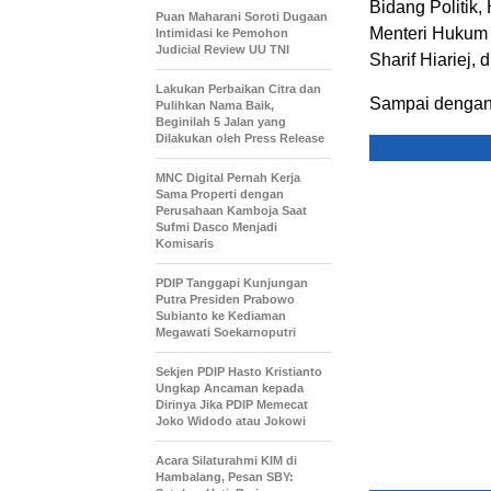
Bidang Politik
Puan Maharani Soroti Dugaan
Menteri Hukum
Intimidasi ke Pemohon
Judicial Review UU TNI
Sharif Hiariej, 
Lakukan Perbaikan Citra dan
Sampai dengan 
Pulihkan Nama Baik,
Beginilah 5 Jalan yang
Dilakukan oleh Press Release
MNC Digital Pernah Kerja
Sama Properti dengan
Perusahaan Kamboja Saat
Sufmi Dasco Menjadi
Komisaris
PDIP Tanggapi Kunjungan
Putra Presiden Prabowo
Subianto ke Kediaman
Megawati Soekarnoputri
Sekjen PDIP Hasto Kristianto
Ungkap Ancaman kepada
Dirinya Jika PDIP Memecat
Joko Widodo atau Jokowi
Acara Silaturahmi KIM di
Hambalang, Pesan SBY: