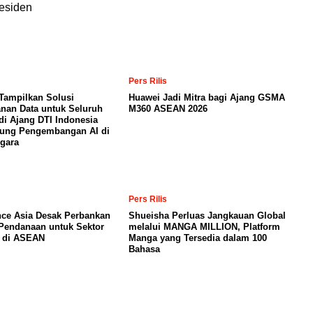
esiden
Pers Rilis
Tampilkan Solusi
Huawei Jadi Mitra bagi Ajang GSMA
nan Data untuk Seluruh
M360 ASEAN 2026
di Ajang DTI Indonesia
kung Pengembangan AI di
gara
Pers Rilis
nce Asia Desak Perbankan
Shueisha Perluas Jangkauan Global
Pendanaan untuk Sektor
melalui MANGA MILLION, Platform
a di ASEAN
Manga yang Tersedia dalam 100
Bahasa